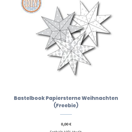
Bastelbook Papiersterne Weihnachten
(Freebie)
0,00
€