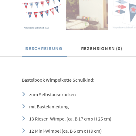
BESCHREIBUNG
REZENSIONEN (0)
Bastelbook Wimpelkette Schulkind:
zum Selbstausdrucken
mit Bastelanleitung
13 Riesen-Wimpel (ca.
B 17 cm x H 25 cm)
12 Mini-Wimpel (ca.
B 6 cm x H 9 cm)