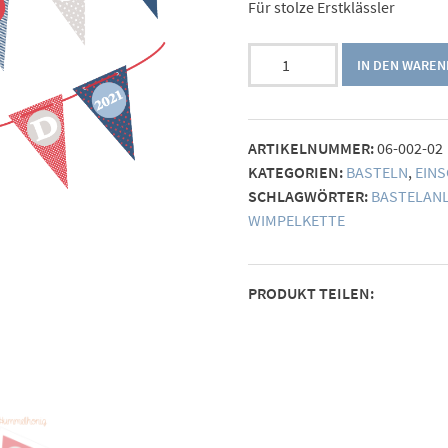
Für stolze Erstklässler
Bastelbook
IN DEN WARE
Wimpelkette
Schulkind
Menge
ARTIKELNUMMER:
06-002-02
KATEGORIEN:
BASTELN
,
EIN
SCHLAGWÖRTER:
BASTELAN
WIMPELKETTE
PRODUKT TEILEN: