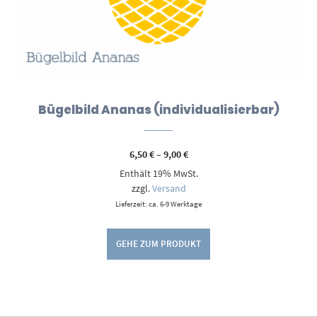
Bügelbild Ananas (individualisierbar)
Preisspanne:
6,50
€
–
9,00
€
6,50 €
Enthält 19% MwSt.
bis
9,00 €
zzgl.
Versand
Lieferzeit: ca. 6-9 Werktage
GEHE ZUM PRODUKT