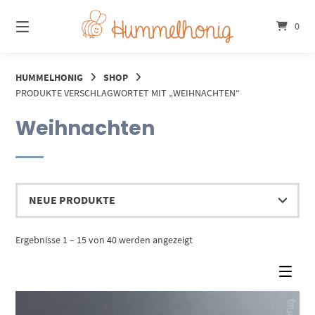
Springe
zum
0
Inhalt
HUMMELHONIG
SHOP
PRODUKTE VERSCHLAGWORTET MIT „WEIHNACHTEN“
Weihnachten
Nach
Ergebnisse 1 – 15 von 40 werden angezeigt
Aktualität
sortiert