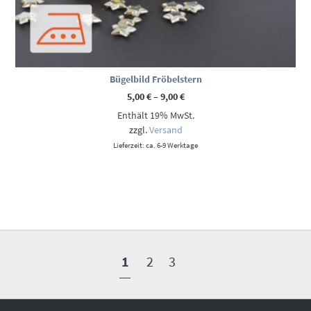
Bügelbild Fröbelstern
Preisspanne:
5,00
€
–
9,00
€
5,00 €
Enthält 19% MwSt.
bis
9,00 €
zzgl.
Versand
Lieferzeit: ca. 6-9 Werktage
1
2
3