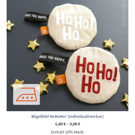
Bügelbild HoHoHo! (individualisierbar)
Preisspanne:
5,00
€
–
9,00
€
5,00 €
Enthält 19% MwSt.
bis