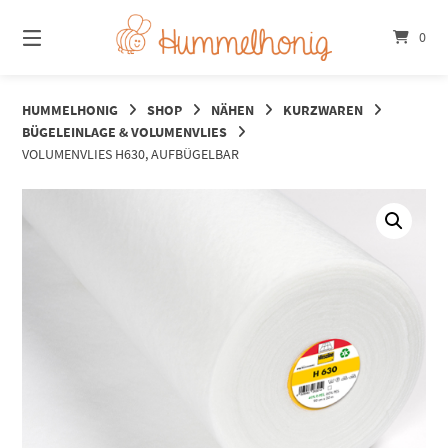
Springe
zum
0
Inhalt
HUMMELHONIG
SHOP
NÄHEN
KURZWAREN
BÜGELEINLAGE & VOLUMENVLIES
VOLUMENVLIES H630, AUFBÜGELBAR