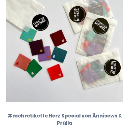
#mehretikette Herz Special von Ännisews &
Prülla