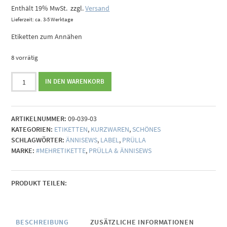
Enthält 19% MwSt.
zzgl.
Versand
Lieferzeit: ca. 3-5 Werktage
Etiketten zum Annähen
8 vorrätig
#mehretikette
IN DEN WARENKORB
Patch
Cool
Kids
ARTIKELNUMMER:
09-039-03
Menge
KATEGORIEN:
ETIKETTEN
,
KURZWAREN
,
SCHÖNES
SCHLAGWÖRTER:
ÄNNISEWS
,
LABEL
,
PRÜLLA
MARKE:
#MEHRETIKETTE
,
PRÜLLA & ÄNNISEWS
PRODUKT TEILEN:
BESCHREIBUNG
ZUSÄTZLICHE INFORMATIONEN