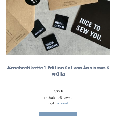
#mehretikette 1. Edition Set von Ännisews &
Prülla
8,90
€
Enthält 19% MwSt.
zzgl.
Versand