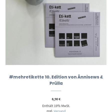
#mehretikette 10. Edition von Ännisews &
Prülla
8,90
€
Enthält 19% MwSt.
zzgl.
Versand