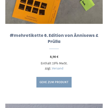
#mehretikette 6. Edition von Ännisews &
Prülla
8,90
€
Enthält 19% MwSt.
zzgl.
Versand
GEHE ZUM PRODUKT