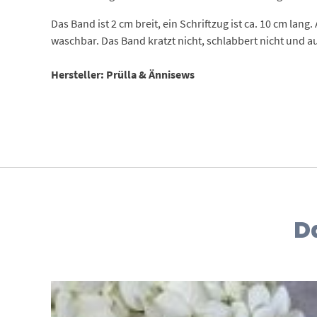
Das Band ist 2 cm breit, ein Schriftzug ist ca. 10 cm lan
waschbar. Das Band kratzt nicht, schlabbert nicht und auc
Hersteller: Prülla & Ännisews
D