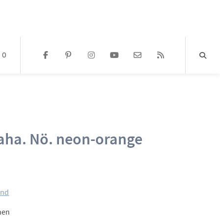
0
ha. Nö. neon-orange
and
hen