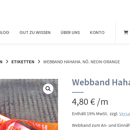
BLOG
GUT ZU WISSEN
ÜBER UNS
KONTO
N
ETIKETTEN
WEBBAND HAHAHA. NÖ. NEON-ORANGE
Webband Haha
4,80
€
/m
Enthält 19% MwSt.
zzgl.
Vers
Webband zum An- und Einnä