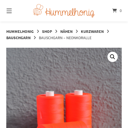
Springe
zum
0
Inhalt
HUMMELHONIG
SHOP
NÄHEN
KURZWAREN
BAUSCHGARN
BAUSCHGARN – NEONKORALLE