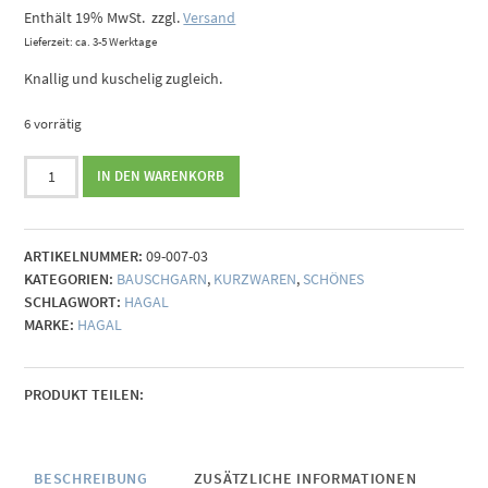
Enthält 19% MwSt.
zzgl.
Versand
Lieferzeit: ca. 3-5 Werktage
Knallig und kuschelig zugleich.
6 vorrätig
Bauschgarn
IN DEN WARENKORB
-
neonkoralle
Menge
ARTIKELNUMMER:
09-007-03
KATEGORIEN:
BAUSCHGARN
,
KURZWAREN
,
SCHÖNES
SCHLAGWORT:
HAGAL
MARKE:
HAGAL
PRODUKT TEILEN:
BESCHREIBUNG
ZUSÄTZLICHE INFORMATIONEN