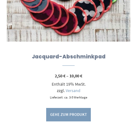
Jacquard-Abschminkpad
Preisspanne:
2,50
€
–
10,00
€
2,50 €
Enthält 19% MwSt.
bis
10,00 €
zzgl.
Versand
Lieferzeit: ca. 3-5 Werktage
GEHE ZUM PRODUKT