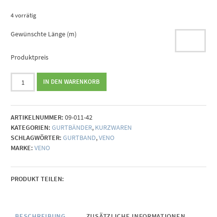
4 vorrätig
Gewünschte Länge (m)
Produktpreis
Gurtband
IN DEN WARENKORB
Rauten
schwarz-
ecru
ARTIKELNUMMER:
09-011-42
Menge
KATEGORIEN:
GURTBÄNDER
,
KURZWAREN
SCHLAGWÖRTER:
GURTBAND
,
VENO
MARKE:
VENO
PRODUKT TEILEN:
BESCHREIBUNG
ZUSÄTZLICHE INFORMATIONEN