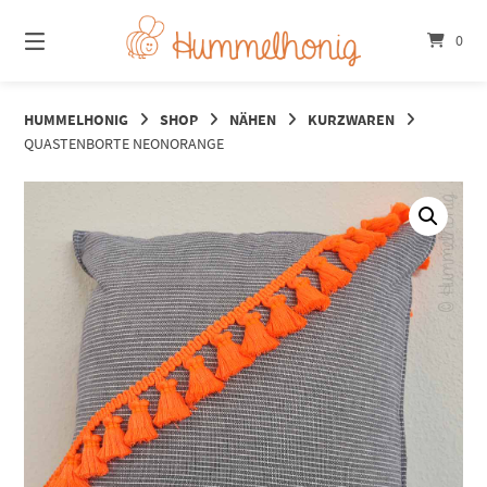
Springe
zum
0
Inhalt
HUMMELHONIG
SHOP
NÄHEN
KURZWAREN
QUASTENBORTE NEONORANGE