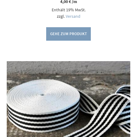
4,00
€
/m
Enthält 19% MwSt.
zzgl.
Versand
GEHE ZUM PRODUKT