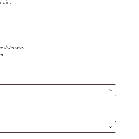
undin.
rd-Jerseys
0m