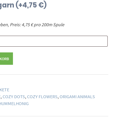
garn
(+
4,75
€
)
en, Preis: 4,75 € pro 200m Spule
NKORB
KETE
E
,
COZY DOTS
,
COZY FLOWERS
,
ORIGAMI ANIMALS
HUMMELHONIG