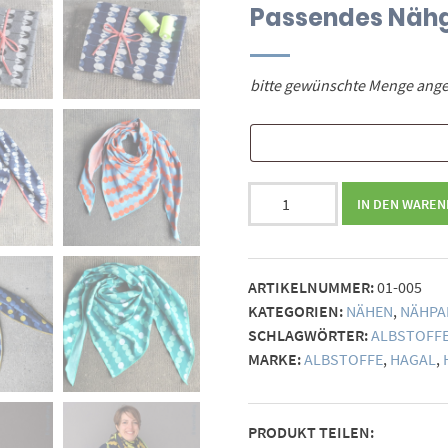
Passendes Näh
bitte gewünschte Menge angeb
Nähpaket
IN DEN WARE
2
Dreieckstücher
Menge
ARTIKELNUMMER:
01-005
KATEGORIEN:
NÄHEN
,
NÄHPA
SCHLAGWÖRTER:
ALBSTOFF
MARKE:
ALBSTOFFE
,
HAGAL
,
PRODUKT TEILEN: