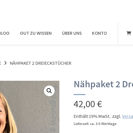
BLOG
GUT ZU WISSEN
ÜBER UNS
KONTO
E
NÄHPAKET 2 DREIECKSTÜCHER
Nähpaket 2 Dr
42,00
€
Enthält 19% MwSt.
zzgl.
Vers
Lieferzeit: ca. 3-5 Werktage