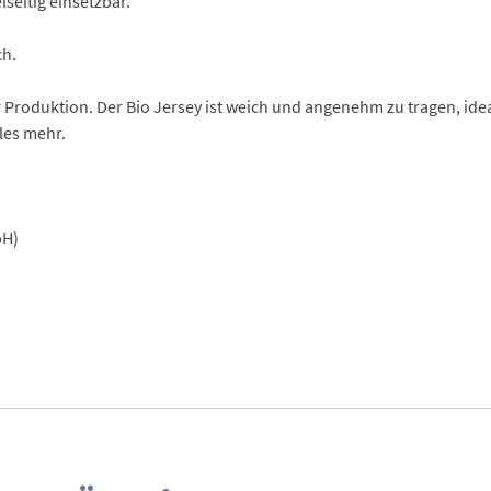
lseitig einsetzbar.
ch.
r Produktion. Der Bio Jersey ist weich und angenehm zu tragen, ide
les mehr.
bH)