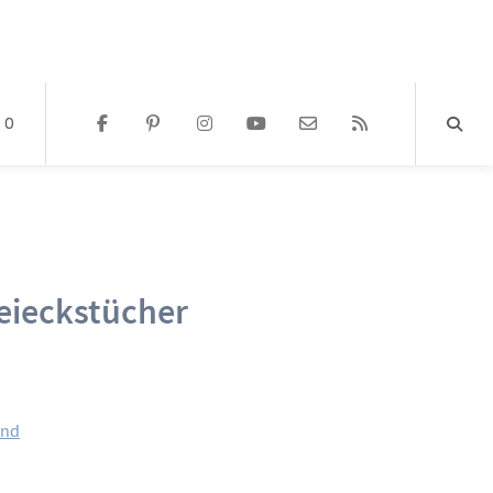
0
eieckstücher
and