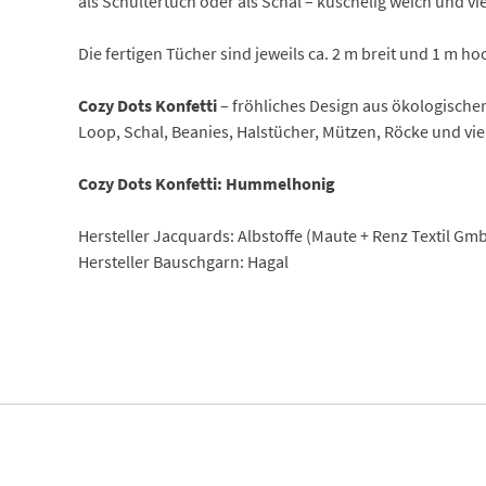
als Schultertuch oder als Schal – kuschelig weich und vie
Die fertigen Tücher sind jeweils ca. 2 m breit und 1 m ho
Cozy Dots Konfetti
– fröhliches Design aus ökologische
Loop, Schal, Beanies, Halstücher, Mützen, Röcke und vie
Cozy Dots Konfetti: Hummelhonig
Hersteller Jacquards: Albstoffe (Maute + Renz Textil Gm
Hersteller Bauschgarn: Hagal