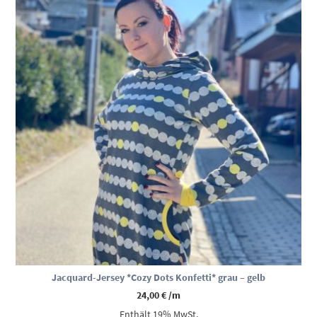
Jacquard-Jersey *Cozy Dots Konfetti* grau – gelb
24,00
€
/m
Enthält 19% MwSt.