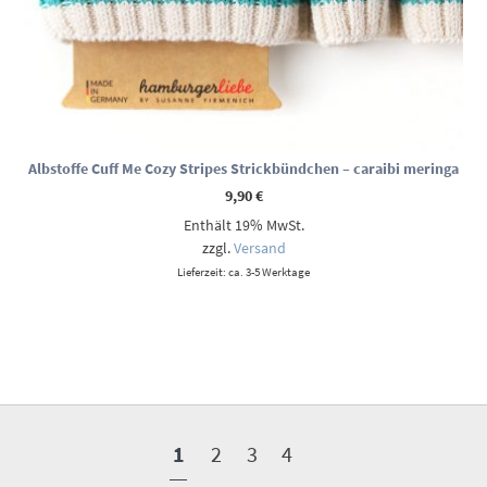
Albstoffe Cuff Me Cozy Stripes Strickbündchen – caraibi meringa
9,90
€
Enthält 19% MwSt.
zzgl.
Versand
Lieferzeit: ca. 3-5 Werktage
1
2
3
4