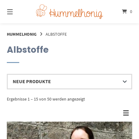
Springe
zum
0
Inhalt
HUMMELHONIG
ALBSTOFFE
Albstoffe
Nach
Ergebnisse 1 – 15 von 50 werden angezeigt
Aktualität
sortiert