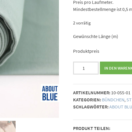
Preis pro Laufmeter.
Mindestbestellmenge ist 0,5 m
2 vorrätig
Gewünschte Länge (m)
Produktpreis
About
IN DEN WAREN
Blue
Bündchen
mint
ARTIKELNUMMER:
10-055-01
Menge
KATEGORIEN:
BÜNDCHEN
,
ST
SCHLAGWÖRTER:
ABOUT BLU
PRODUKT TEILEN: