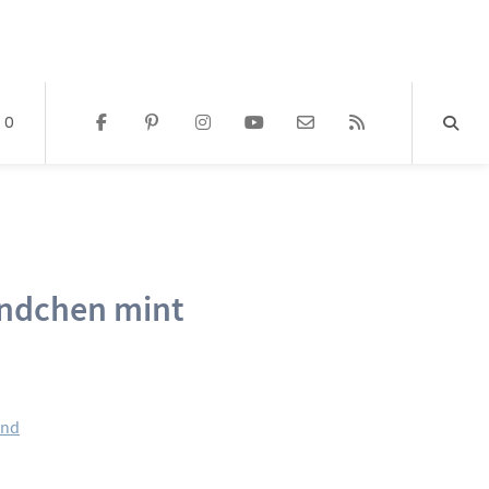
0
ndchen mint
and