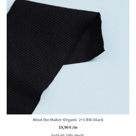
Mind the Maker Organic 2×1 Rib black
19,90
€
/m
Enthält 19% MwSt.