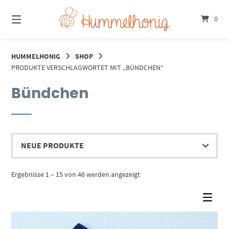
Springe
zum
0
Inhalt
HUMMELHONIG
SHOP
PRODUKTE VERSCHLAGWORTET MIT „BÜNDCHEN“
Bündchen
Nach
Ergebnisse 1 – 15 von 46 werden angezeigt
Aktualität
sortiert