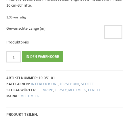
10 cm-Schritte.
1.35 vorrätig
Gewünschte Länge (m)
Produktpreis
meetMilk
IN DEN WARENKORB
Fine
Rib
Jersey
ARTIKELNUMMER:
10-051-01
blueberry
KATEGORIEN:
INTERLOCK UNI
,
JERSEY UNI
,
STOFFE
Menge
SCHLAGWÖRTER:
FEINRIPP
,
JERSEY
,
MEETMILK
,
TENCEL
MARKE:
MEET MILK
PRODUKT TEILEN: