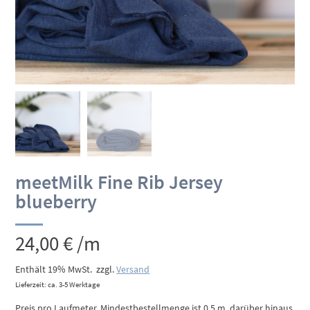
meetMilk Fine Rib Jersey
blueberry
24,00
€
/m
Enthält 19% MwSt.
zzgl.
Versand
Lieferzeit: ca. 3-5 Werktage
Preis pro Laufmeter. Mindestbestellmenge ist 0,5 m, darüber hinaus