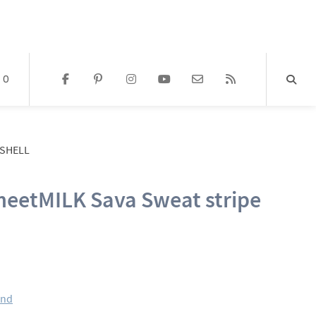
0
/SHELL
meetMILK Sava Sweat stripe
and