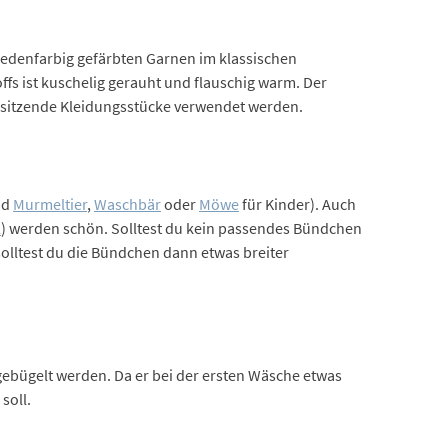
hiedenfarbig gefärbten Garnen im klassischen
offs ist kuschelig gerauht und flauschig warm. Der
al sitzende Kleidungsstücke verwendet werden.
nd
Murmeltier
,
Waschbär
oder
Möwe
für Kinder). Auch
l
) werden schön. Solltest du kein passendes Bündchen
 solltest du die Bündchen dann etwas breiter
ebügelt werden. Da er bei der ersten Wäsche etwas
soll.