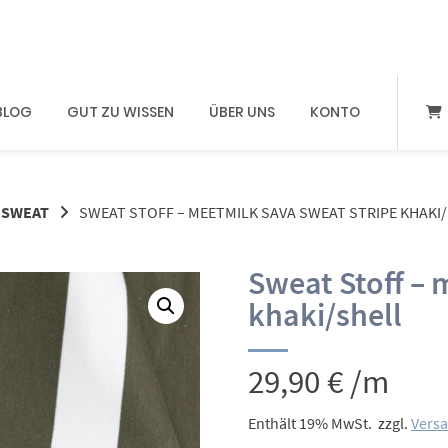
BLOG
GUT ZU WISSEN
ÜBER UNS
KONTO
SWEAT
SWEAT STOFF – MEETMILK SAVA SWEAT STRIPE KHAKI
Sweat Stoff – 
khaki/shell
29,90
€
/m
Enthält 19% MwSt.
zzgl.
Vers