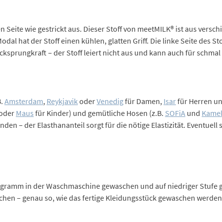
 Seite wie gestrickt aus. Dieser Stoff von meetMILK® ist aus versc
l hat der Stoff einen kühlen, glatten Griff. Die linke Seite des St
cksprungkraft – der Stoff leiert nicht aus und kann auch für schm
B.
Amsterdam
,
Reykjavik
oder
Venedig
für Damen,
Isar
für Herren u
oder
Maus
für Kinder) und gemütliche Hosen (z.B.
SOFiA
und
Kame
n – der Elasthananteil sorgt für die nötige Elastizität. Eventuell
ogramm in der Waschmaschine gewaschen und auf niedriger Stufe g
hen – genau so, wie das fertige Kleidungsstück gewaschen werden 