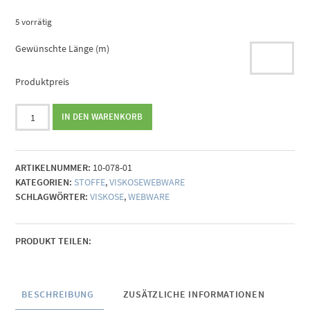
5 vorrätig
Gewünschte Länge (m)
Produktpreis
Viscose
IN DEN WARENKORB
Webware
Karo
grau-
ARTIKELNUMMER:
10-078-01
blau
KATEGORIEN:
STOFFE
,
VISKOSEWEBWARE
Menge
SCHLAGWÖRTER:
VISKOSE
,
WEBWARE
PRODUKT TEILEN:
BESCHREIBUNG
ZUSÄTZLICHE INFORMATIONEN