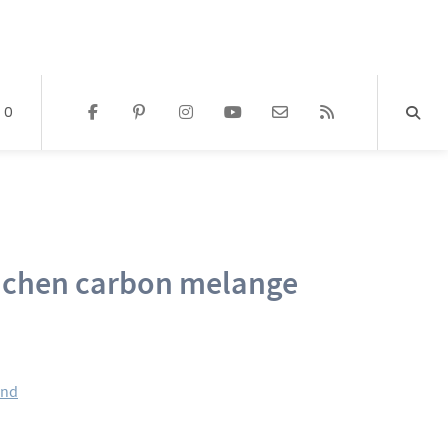
0
dchen carbon melange
and