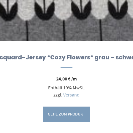
cquard-Jersey *Cozy Flowers* grau – schw
24,00
€
/m
Enthält 19% MwSt.
zzgl.
Versand
GEHE ZUM PRODUKT