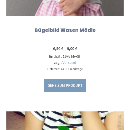
Bügelbild Wasen Mädle
Preisspanne:
6,50
€
–
9,00
€
6,50 €
Enthält 19% MwSt.
bis
9,00 €
zzgl.
Versand
Lieferzeit: ca. 6-9 Werktage
GEHE ZUM PRODUKT