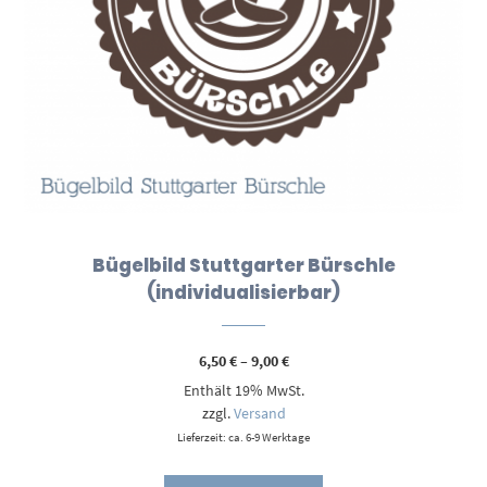
Bügelbild Stuttgarter Bürschle
(individualisierbar)
Preisspanne:
6,50
€
–
9,00
€
6,50 €
Enthält 19% MwSt.
bis
9,00 €
zzgl.
Versand
Lieferzeit: ca. 6-9 Werktage