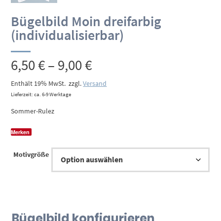
Bügelbild Moin dreifarbig
(individualisierbar)
Preisspanne:
6,50
€
–
9,00
€
6,50 €
Enthält 19% MwSt.
zzgl.
Versand
Lieferzeit: ca. 6-9 Werktage
bis
Sommer-Rulez
9,00 €
Merken
Motivgröße
Bügelbild konfigurieren