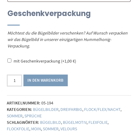
Geschenkverpackung
Möchtest du die Bügelbilder verschenken? Auf Wunsch verpacken
wir das Bügelbild in unserer einzigartigen Hummelhonig-
Verpackung.
mit Geschenkverpackung
(+
1,00
€
)
Bügelbild
IN DEN WARENKORB
Moin
dreifarbig
(individualisierbar)
ARTIKELNUMMER:
05-194
Menge
KATEGORIEN:
BÜGELBILDER
,
DREIFARBIG
,
FLOCK/FLEX/NACHT
,
SOMMER
,
SPRÜCHE
SCHLAGWÖRTER:
BÜGELBILD
,
BÜGELMOTIV
,
FLEXFOLIE
,
FLOCKFOLIE
,
MOIN
,
SOMMER
,
VELOURS