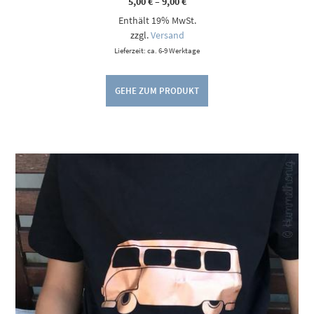
Preisspanne:
5,00
€
–
9,00
€
5,00 €
Enthält 19% MwSt.
bis
9,00 €
zzgl.
Versand
Lieferzeit: ca. 6-9 Werktage
GEHE ZUM PRODUKT