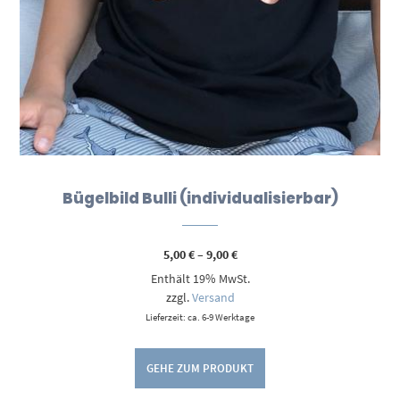
Bügelbild Bulli (individualisierbar)
Preisspanne:
5,00
€
–
9,00
€
5,00 €
Enthält 19% MwSt.
bis
9,00 €
zzgl.
Versand
Lieferzeit: ca. 6-9 Werktage
GEHE ZUM PRODUKT