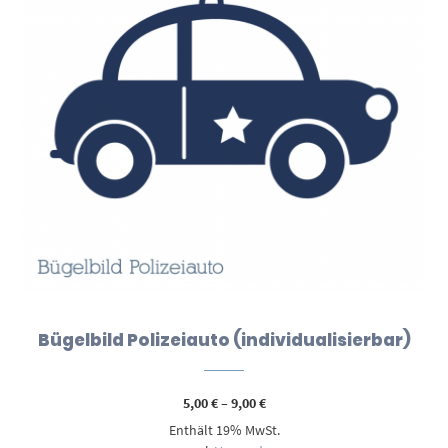
Bügelbild Polizeiauto (individualisierbar)
Preisspanne:
5,00
€
–
9,00
€
5,00 €
Enthält 19% MwSt.
bis
9,00 €