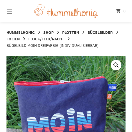
Springe
zum
0
Inhalt
HUMMELHONIG
SHOP
PLOTTEN
BÜGELBILDER
FOLIEN
FLOCK/FLEX/NACHT
BÜGELBILD MOIN DREIFARBIG (INDIVIDUALISIERBAR)