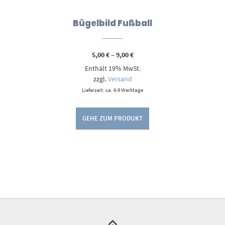
Bügelbild Fußball
Preisspanne:
5,00
€
–
9,00
€
5,00 €
Enthält 19% MwSt.
bis
9,00 €
zzgl.
Versand
Lieferzeit: ca. 6-9 Werktage
GEHE ZUM PRODUKT