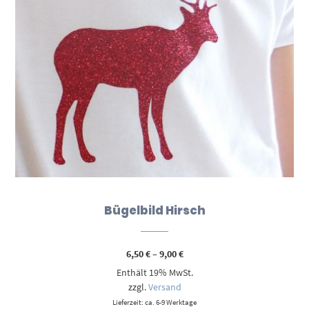
Bügelbild Hirsch
Preisspanne:
6,50
€
–
9,00
€
6,50 €
Enthält 19% MwSt.
bis
9,00 €
zzgl.
Versand
Lieferzeit: ca. 6-9 Werktage