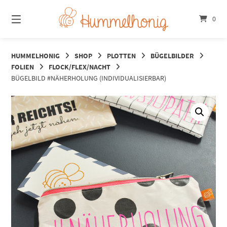
Springe
zum
0
Inhalt
HUMMELHONIG
SHOP
PLOTTEN
BÜGELBILDER
FOLIEN
FLOCK/FLEX/NACHT
BÜGELBILD #NÄHERHOLUNG (INDIVIDUALISIERBAR)