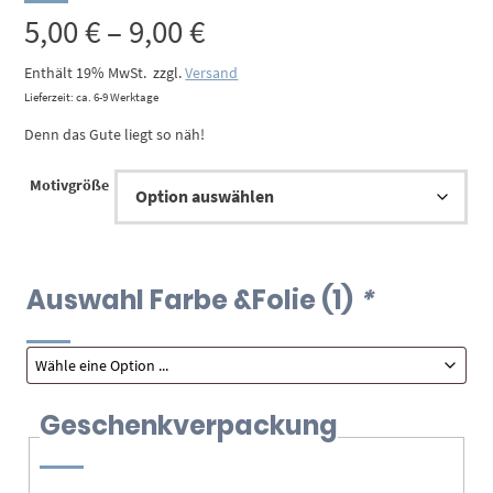
Preisspanne:
5,00
€
–
9,00
€
5,00 €
Enthält 19% MwSt.
zzgl.
Versand
Lieferzeit: ca. 6-9 Werktage
bis
Denn das Gute liegt so näh!
9,00 €
Motivgröße
Auswahl Farbe &Folie (1)
*
Geschenkverpackung