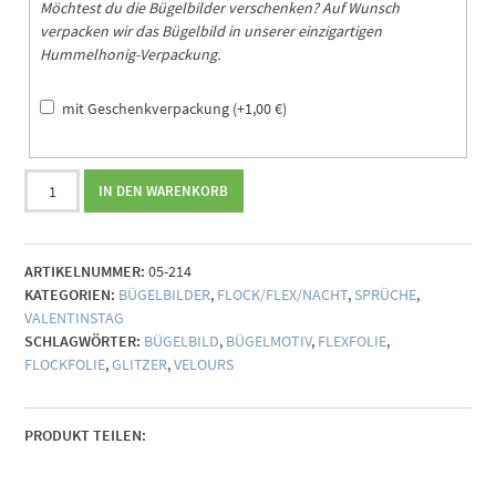
Möchtest du die Bügelbilder verschenken? Auf Wunsch
verpacken wir das Bügelbild in unserer einzigartigen
Hummelhonig-Verpackung.
mit Geschenkverpackung
(+
1,00
€
)
Bügelbild
IN DEN WARENKORB
#Näherholung
(individualisierbar)
Menge
ARTIKELNUMMER:
05-214
KATEGORIEN:
BÜGELBILDER
,
FLOCK/FLEX/NACHT
,
SPRÜCHE
,
VALENTINSTAG
SCHLAGWÖRTER:
BÜGELBILD
,
BÜGELMOTIV
,
FLEXFOLIE
,
FLOCKFOLIE
,
GLITZER
,
VELOURS
PRODUKT TEILEN: