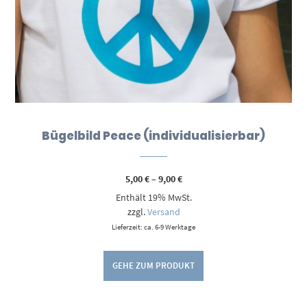
Bügelbild Peace (individualisierbar)
Preisspanne:
5,00
€
–
9,00
€
5,00 €
Enthält 19% MwSt.
bis
9,00 €
zzgl.
Versand
Lieferzeit: ca. 6-9 Werktage
GEHE ZUM PRODUKT