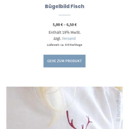
Bügelbild Fisch
Preisspanne:
5,00
€
–
6,50
€
5,00 €
Enthält 19% MwSt.
bis
6,50 €
zzgl.
Versand
Lieferzeit: ca. 6-9 Werktage
GEHE ZUM PRODUKT