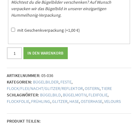
Möchtest du die Bügelbilder verschenken? Auf Wunsch
verpacken wir das Bügelbild in unserer einzigartigen
Hummelhonig-Verpackung.
mit Geschenkverpackung
(+
1,00
€
)
Bügelbild
IN DEN WARENKORB
Hase
(individualisierbar)
Menge
ARTIKELNUMMER:
05-036
KATEGORIEN:
BÜGELBILDER
,
FESTE
,
FLOCK/FLEX/NACHT/GLITZER/REFLEKTOR
,
OSTERN
,
TIERE
SCHLAGWÖRTER:
BÜGELBILD
,
BÜGELMOTIV
,
FLEXFOLIE
,
FLOCKFOLIE
,
FRÜHLING
,
GLITZER
,
HASE
,
OSTERHASE
,
VELOURS
PRODUKT TEILEN: