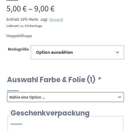
Preisspanne:
5,00
€
–
9,00
€
5,00 €
Enthält 19% MwSt.
zzgl.
Versand
Lieferzeit: ca. 6-9 Werktage
bis
Hoppeldihopp
9,00 €
Motivgröße
Auswahl Farbe & Folie (1)
*
Geschenkverpackung