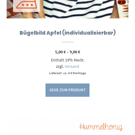
Bügelbild Apfel (individualisierbar)
Preisspanne:
5,00
€
–
9,00
€
5,00 €
Enthält 19% MwSt.
bis
9,00 €
zzgl.
Versand
Lieferzeit: ca. 6-9 Werktage
GEHE ZUM PRODUKT