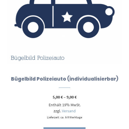
Bügelbild Polizeiauto (individualisierbar)
Preisspanne:
5,00
€
–
9,00
€
5,00 €
Enthält 19% MwSt.
bis
9,00 €
zzgl.
Versand
Lieferzeit: ca. 6-9 Werktage