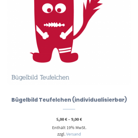
Bügelbild Teufelchen (individualisierbar)
Preisspanne:
5,00
€
–
9,00
€
5,00 €
Enthält 19% MwSt.
bis
9,00 €
zzgl.
Versand