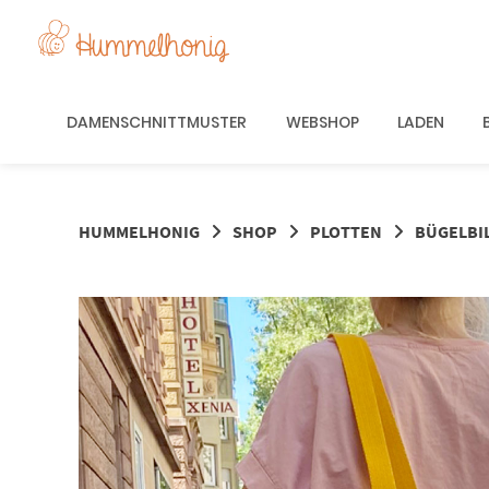
Springe
zum
Inhalt
DAMENSCHNITTMUSTER
WEBSHOP
LADEN
HUMMELHONIG
SHOP
PLOTTEN
BÜGELBI