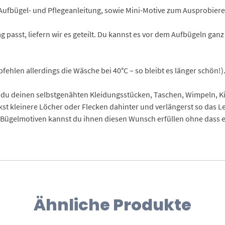
Aufbügel- und Pflegeanleitung, sowie Mini-Motive zum Ausprobiere
g passt, liefern wir es geteilt. Du kannst es vor dem Aufbügeln ganz
ehlen allerdings die Wäsche bei 40°C – so bleibt es länger schön!)
du deinen selbstgenähten Kleidungsstücken, Taschen, Wimpeln, Kis
ckst kleinere Löcher oder Flecken dahinter und verlängerst so das L
ügelmotiven kannst du ihnen diesen Wunsch erfüllen ohne dass eur
Ähnliche Produkte