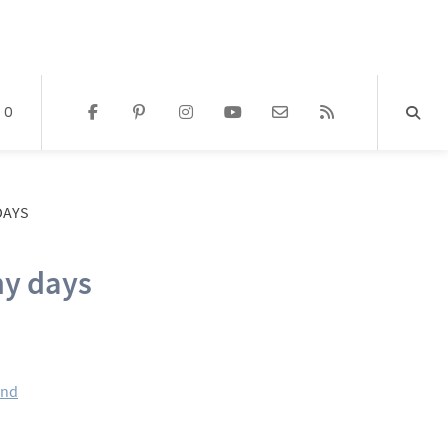
0
DAYS
ny days
and