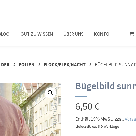
BLOG
GUT ZU WISSEN
ÜBER UNS
KONTO
LDER
FOLIEN
FLOCK/FLEX/NACHT
BÜGELBILD SUNNY 
Bügelbild sun
6,50
€
Enthält 19% MwSt.
zzgl.
Vers
Lieferzeit: ca. 6-9 Werktage