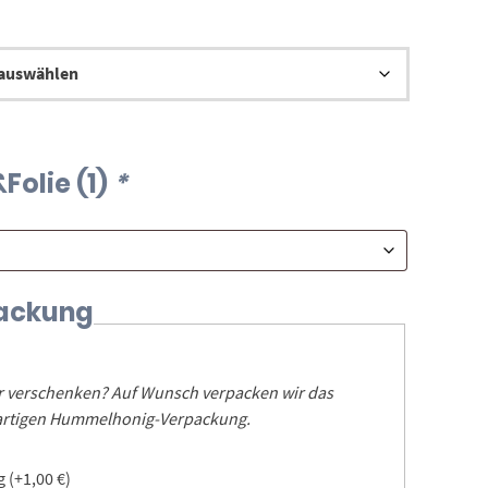
Folie (1)
*
ackung
er verschenken? Auf Wunsch verpacken wir das
igartigen Hummelhonig-Verpackung.
ng
(+
1,00
€
)