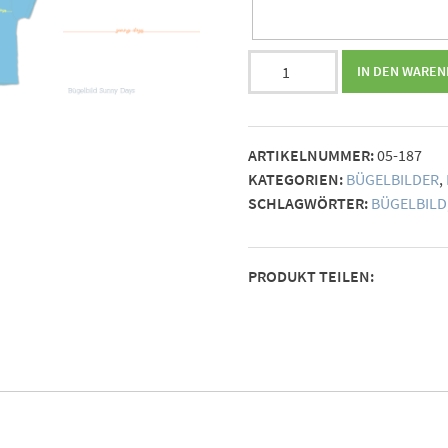
Bügelbild
IN DEN WARE
sunny
days
Menge
ARTIKELNUMMER:
05-187
KATEGORIEN:
BÜGELBILDER
,
SCHLAGWÖRTER:
BÜGELBILD
PRODUKT TEILEN: