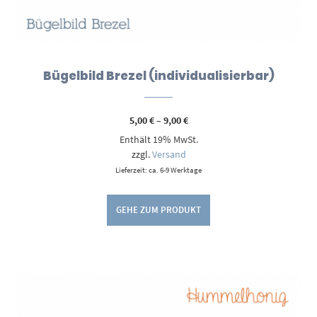
Bügelbild Brezel (individualisierbar)
Preisspanne:
5,00
€
–
9,00
€
5,00 €
Enthält 19% MwSt.
bis
9,00 €
zzgl.
Versand
Lieferzeit: ca. 6-9 Werktage
GEHE ZUM PRODUKT