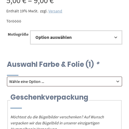
Preisspanne:
5,00
€
–
9,00
€
5,00 €
Enthält 19% MwSt.
zzgl.
Versand
Töröööö
bis
Motivgröße
9,00 €
Auswahl Farbe & Folie (1)
*
Geschenkverpackung
Möchtest du die Bügelbilder verschenken? Auf Wunsch
verpacken wir das Bügelbild in unserer einzigartigen
Hummelhonig-Verpackung.