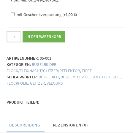
mit Geschenkverpackung
(+
1,00
€
)
Bügelbild
IN DEN WARENKORB
Elefant
Menge
ARTIKELNUMMER:
05-001
KATEGORIEN:
BÜGELBILDER
,
FLOCK/FLEX/NACHT/GLITZER/REFLEKTOR
,
TIERE
SCHLAGWÖRTER:
BÜGELBILD
,
BÜGELMOTIV
,
ELEFANT
,
FLEXFOLIE
,
FLOCKFOLIE
,
GLITZER
,
VELOURS
PRODUKT TEILEN:
BESCHREIBUNG
REZENSIONEN (0)