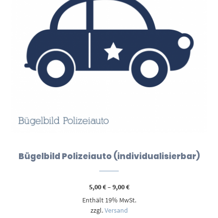
Bügelbild Polizeiauto (individualisierbar)
Preisspanne:
5,00
€
–
9,00
€
5,00 €
Enthält 19% MwSt.
bis
9,00 €
zzgl.
Versand