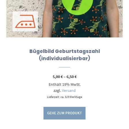
Bügelbild Geburtstagszahl
(individualisierbar)
Preisspanne:
5,00
€
–
6,50
€
5,00 €
Enthält 19% MwSt.
bis
6,50 €
zzgl.
Versand
Lieferzeit: ca. 6-9 Werktage
GEHE ZUM PRODUKT