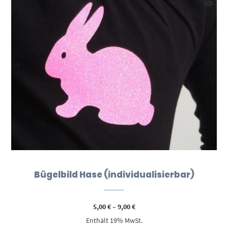
Bügelbild Hase (individualisierbar)
Preisspanne:
5,00
€
–
9,00
€
5,00 €
Enthält 19% MwSt.
bis
9,00 €