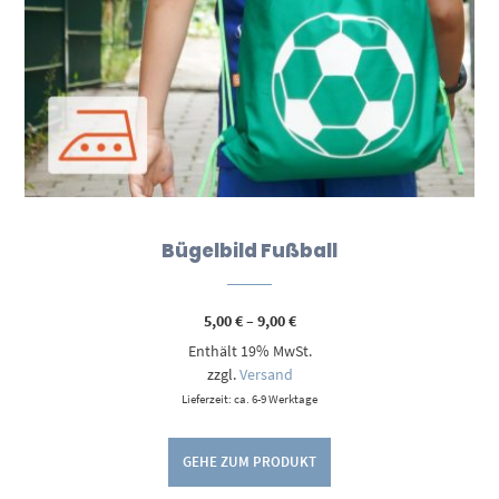
Bügelbild Fußball
Preisspanne:
5,00
€
–
9,00
€
5,00 €
Enthält 19% MwSt.
bis
9,00 €
zzgl.
Versand
Lieferzeit: ca. 6-9 Werktage
GEHE ZUM PRODUKT