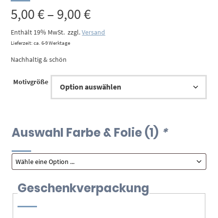
Preisspanne:
5,00
€
–
9,00
€
5,00 €
Enthält 19% MwSt.
zzgl.
Versand
Lieferzeit: ca. 6-9 Werktage
bis
Nachhaltig & schön
9,00 €
Motivgröße
Auswahl Farbe & Folie (1)
*
Geschenkverpackung