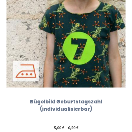
Bügelbild Geburtstagszahl
(individualisierbar)
Preisspanne:
5,00
€
–
6,50
€
5,00 €