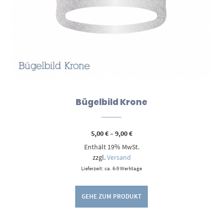
Bügelbild Krone
Preisspanne:
5,00
€
–
9,00
€
5,00 €
Enthält 19% MwSt.
bis
9,00 €
zzgl.
Versand
Lieferzeit: ca. 6-9 Werktage
GEHE ZUM PRODUKT