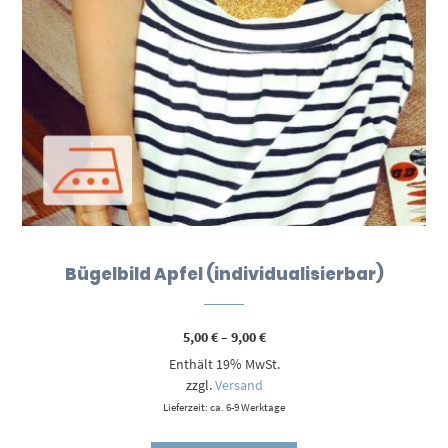
Bügelbild Apfel (individualisierbar)
Preisspanne:
5,00
€
–
9,00
€
5,00 €
Enthält 19% MwSt.
bis
9,00 €
zzgl.
Versand
Lieferzeit: ca. 6-9 Werktage