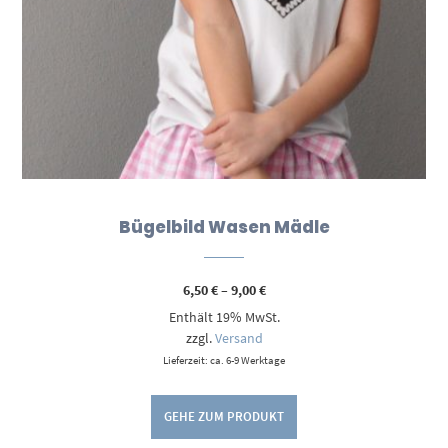
Bügelbild Wasen Mädle
Preisspanne:
6,50
€
–
9,00
€
6,50 €
Enthält 19% MwSt.
bis
9,00 €
zzgl.
Versand
Lieferzeit: ca. 6-9 Werktage
GEHE ZUM PRODUKT