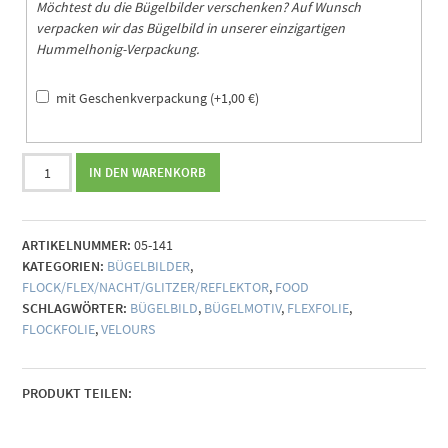
Möchtest du die Bügelbilder verschenken? Auf Wunsch
verpacken wir das Bügelbild in unserer einzigartigen
Hummelhonig-Verpackung.
mit Geschenkverpackung
(+
1,00
€
)
Bügelbild
IN DEN WARENKORB
Brot
(individualisierbar)
Menge
ARTIKELNUMMER:
05-141
KATEGORIEN:
BÜGELBILDER
,
FLOCK/FLEX/NACHT/GLITZER/REFLEKTOR
,
FOOD
SCHLAGWÖRTER:
BÜGELBILD
,
BÜGELMOTIV
,
FLEXFOLIE
,
FLOCKFOLIE
,
VELOURS
PRODUKT TEILEN: