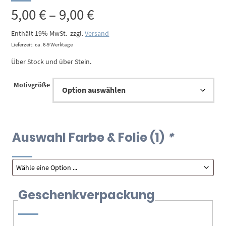
Preisspanne:
5,00
€
–
9,00
€
5,00 €
Enthält 19% MwSt.
zzgl.
Versand
Lieferzeit: ca. 6-9 Werktage
bis
Über Stock und über Stein.
9,00 €
Motivgröße
Auswahl Farbe & Folie (1)
*
Geschenkverpackung