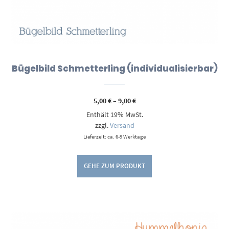
Bügelbild Schmetterling (individualisierbar)
Preisspanne:
5,00
€
–
9,00
€
5,00 €
Enthält 19% MwSt.
bis
9,00 €
zzgl.
Versand
Lieferzeit: ca. 6-9 Werktage
GEHE ZUM PRODUKT