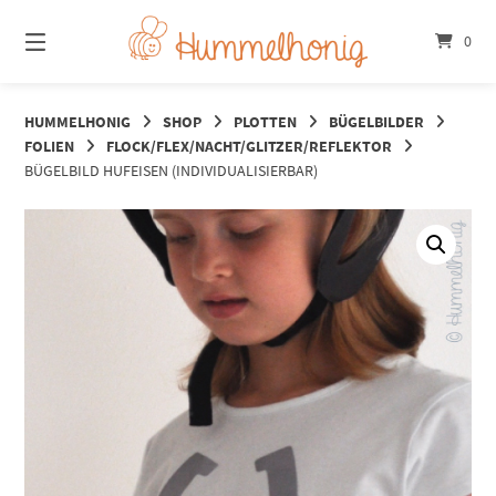
Springe
zum
0
Inhalt
HUMMELHONIG
SHOP
PLOTTEN
BÜGELBILDER
FOLIEN
FLOCK/FLEX/NACHT/GLITZER/REFLEKTOR
BÜGELBILD HUFEISEN (INDIVIDUALISIERBAR)