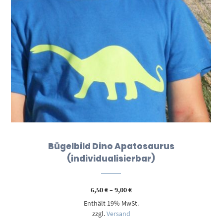
Bügelbild Dino Apatosaurus
(individualisierbar)
Preisspanne:
6,50
€
–
9,00
€
6,50 €
Enthält 19% MwSt.
bis
9,00 €
zzgl.
Versand