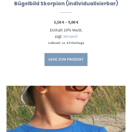
Bügelbild Skorpion (individualisierbar)
Preisspanne:
5,50
€
–
9,00
€
5,50 €
Enthält 19% MwSt.
bis
9,00 €
zzgl.
Versand
Lieferzeit: ca. 6-9 Werktage
GEHE ZUM PRODUKT