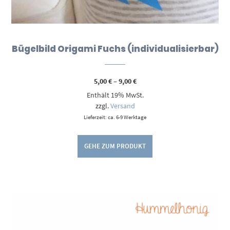
Bügelbild Origami Fuchs (individualisierbar)
Preisspanne:
5,00
€
–
9,00
€
5,00 €
Enthält 19% MwSt.
bis
9,00 €
zzgl.
Versand
Lieferzeit: ca. 6-9 Werktage
GEHE ZUM PRODUKT