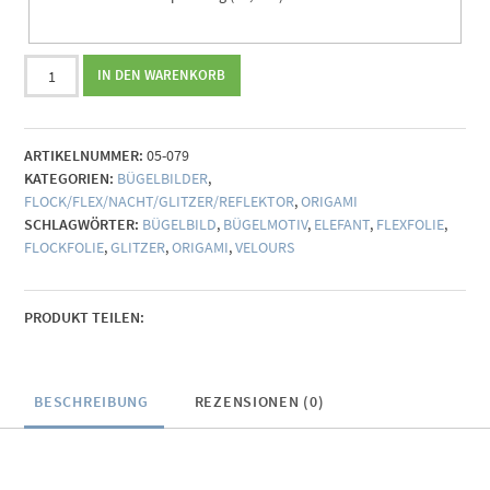
Bügelbild
IN DEN WARENKORB
Origami
Vogel
(individualisierbar)
ARTIKELNUMMER:
05-079
Menge
KATEGORIEN:
BÜGELBILDER
,
FLOCK/FLEX/NACHT/GLITZER/REFLEKTOR
,
ORIGAMI
SCHLAGWÖRTER:
BÜGELBILD
,
BÜGELMOTIV
,
ELEFANT
,
FLEXFOLIE
,
FLOCKFOLIE
,
GLITZER
,
ORIGAMI
,
VELOURS
PRODUKT TEILEN:
BESCHREIBUNG
REZENSIONEN (0)