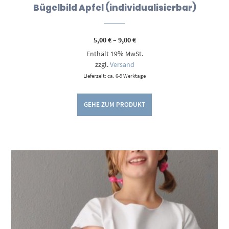
Bügelbild Apfel (individualisierbar)
Preisspanne:
5,00
€
–
9,00
€
5,00 €
Enthält 19% MwSt.
bis
9,00 €
zzgl.
Versand
Lieferzeit: ca. 6-9 Werktage
GEHE ZUM PRODUKT