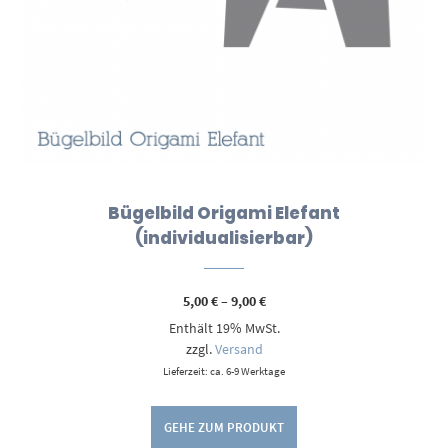
Bügelbild Origami Elefant
(individualisierbar)
Preisspanne:
5,00
€
–
9,00
€
5,00 €
Enthält 19% MwSt.
bis
9,00 €
zzgl.
Versand
Lieferzeit: ca. 6-9 Werktage
GEHE ZUM PRODUKT