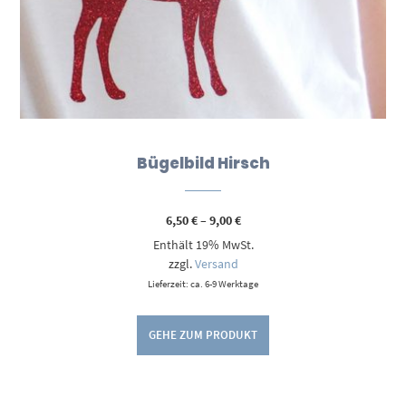
Bügelbild Hirsch
Preisspanne:
6,50
€
–
9,00
€
6,50 €
Enthält 19% MwSt.
bis
9,00 €
zzgl.
Versand
Lieferzeit: ca. 6-9 Werktage
GEHE ZUM PRODUKT