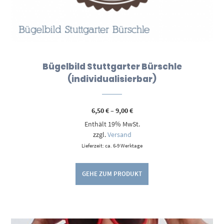
Bügelbild Stuttgarter Bürschle
(individualisierbar)
Preisspanne:
6,50
€
–
9,00
€
6,50 €
Enthält 19% MwSt.
bis
9,00 €
zzgl.
Versand
Lieferzeit: ca. 6-9 Werktage
GEHE ZUM PRODUKT