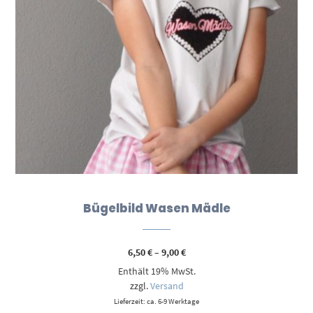
Bügelbild Wasen Mädle
Preisspanne:
6,50
€
–
9,00
€
6,50 €
Enthält 19% MwSt.
bis
9,00 €
zzgl.
Versand
Lieferzeit: ca. 6-9 Werktage