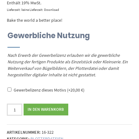
Enthält 19% MwSt.
Lieferzeit: keine Lieferzeit: Download
Bake the world a better place!
Gewerbliche Nutzung
Nach Erwerb der Gewerbelizenz erlauben wir die gewerbliche
Nutzung der fertigen Produkte als Einzelstück oder Kleinserie. Ein
Weiterverkauf von Bügelbildern, der Plotterdatei oder damit
hergestellter digitaler Inhalte ist nicht gestattet.
Gewerbelizenz dieses Motivs
(+
20,00
€
)
Plotterdatei
IN DEN WARENKORB
Sprüche
Backen
(Sortiment)
ARTIKELNUMMER:
16-322
Menge
KATEGORIE:
PLOTTERDATEIEN