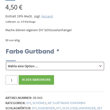
4,50
€
Enthält 19% MwSt.
zzgl.
Versand
Lieferzeit: ca. 3-5 Werktage
Mache deinen eigenen DIY Schlüsselanhänger
50 vorrätig
Farbe Gurtband
*
Material-
IN DEN WARENKORB
Kit
Schlüsselanhänger
-
ARTIKELNUMMER:
09-043
einfarbig
KATEGORIEN:
DIY
,
SCHÖNES
,
WF GURTBAND EINFARBIG
Menge
SCHLAGWÖRTER:
DIY
,
KARABINER
,
KIT
,
SCHLÜSSELANHÄNGER
,
SET