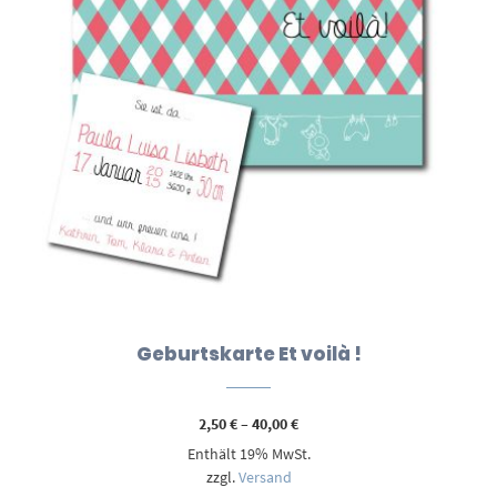
Geburtskarte Et voilà !
Preisspanne:
2,50
€
–
40,00
€
2,50 €
Enthält 19% MwSt.
bis
40,00 €
zzgl.
Versand