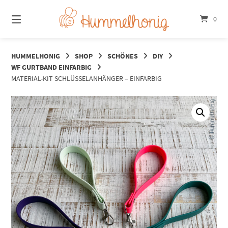
Springe
zum
0
Inhalt
HUMMELHONIG
SHOP
SCHÖNES
DIY
WF GURTBAND EINFARBIG
MATERIAL-KIT SCHLÜSSELANHÄNGER – EINFARBIG