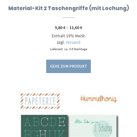
Material-Kit 2 Taschengriffe (mit Lochung)
Preisspanne:
9,80
€
–
11,60
€
9,80 €
Enthält 19% MwSt.
bis
11,60 €
zzgl.
Versand
Lieferzeit: ca. 3-5 Werktage
GEHE ZUM PRODUKT