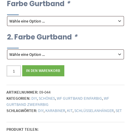
Farbe Gurtband
*
2. Farbe Gurtband
*
Material-
IN DEN WARENKORB
Kit
Schlüsselanhänger
-
ARTIKELNUMMER:
09-044
zweifarbig
KATEGORIEN:
DIY
,
SCHÖNES
,
WF GURTBAND EINFARBIG
,
WF
Menge
GURTBAND ZWEIFARBIG
SCHLAGWÖRTER:
DIY
,
KARABINER
,
KIT
,
SCHLÜSSELANHÄNGER
,
SET
PRODUKT TEILEN: