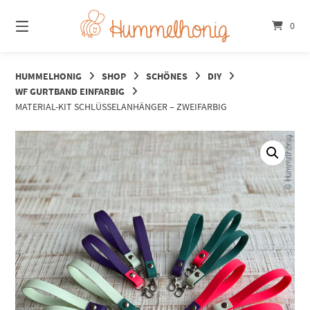
Springe
zum
0
Inhalt
HUMMELHONIG
SHOP
SCHÖNES
DIY
WF GURTBAND EINFARBIG
MATERIAL-KIT SCHLÜSSELANHÄNGER – ZWEIFARBIG