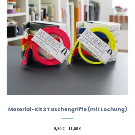
Material-Kit 2 Taschengriffe (mit Lochung)
Preisspanne:
9,80
€
–
11,60
€
9,80 €