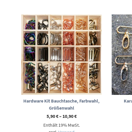
Hardware Kit Bauchtasche, Farbwahl,
Kar
Größenwahl
Preisspanne:
5,90
€
–
10,90
€
5,90 €
Enthält 19% MwSt.
bis
10,90 €