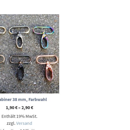
abiner 38 mm, Farbwahl
Preisspanne:
1,90
€
–
2,90
€
1,90 €
Enthält 19% MwSt.
bis
2,90 €
zzgl.
Versand