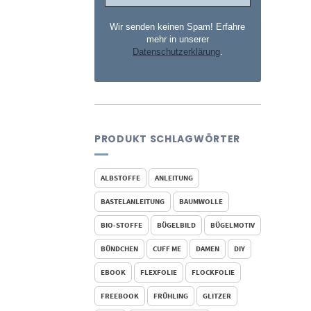
Wir senden keinen Spam! Erfahre
mehr in unserer
Datenschutzerklärung
.
PRODUKT SCHLAGWÖRTER
ALBSTOFFE
ANLEITUNG
BASTELANLEITUNG
BAUMWOLLE
BIO-STOFFE
BÜGELBILD
BÜGELMOTIV
BÜNDCHEN
CUFF ME
DAMEN
DIY
EBOOK
FLEXFOLIE
FLOCKFOLIE
FREEBOOK
FRÜHLING
GLITZER