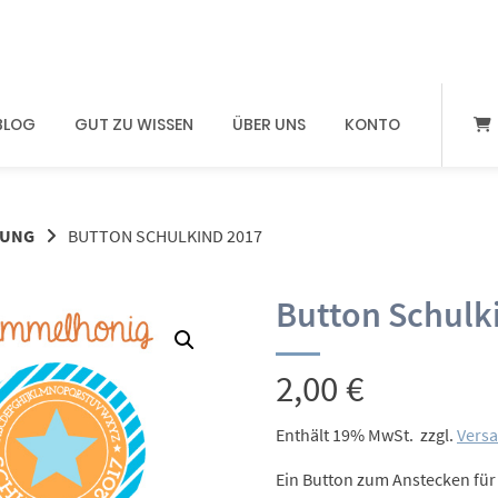
BLOG
GUT ZU WISSEN
ÜBER UNS
KONTO
LUNG
BUTTON SCHULKIND 2017
Button Schulk
2,00
€
Enthält 19% MwSt.
zzgl.
Vers
Ein Button zum Anstecken für d