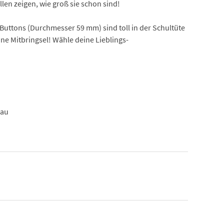
en zeigen, wie groß sie schon sind!
ttons (Durchmesser 59 mm) sind toll in der Schultüte
e Mitbringsel! Wähle deine Lieblings-
lau