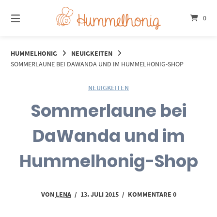
Springe
zum
0
Inhalt
HUMMELHONIG
NEUIGKEITEN
SOMMERLAUNE BEI DAWANDA UND IM HUMMELHONIG-SHOP
NEUIGKEITEN
Sommerlaune bei
DaWanda und im
Hummelhonig-Shop
VON
LENA
/
13. JULI 2015
/
KOMMENTARE 0