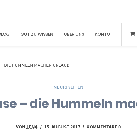
BLOG
GUT ZU WISSEN
ÜBER UNS
KONTO
– DIE HUMMELN MACHEN URLAUB
NEUIGKEITEN
e – die Hummeln ma
VON
LENA
/
15. AUGUST 2017
/
KOMMENTARE 0