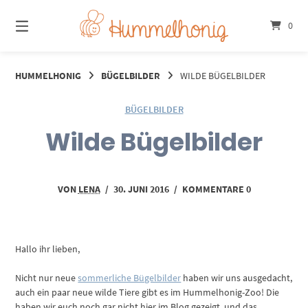
Springe
zum
0
Inhalt
HUMMELHONIG
BÜGELBILDER
WILDE BÜGELBILDER
BÜGELBILDER
Wilde Bügelbilder
VON
LENA
/
30. JUNI 2016
/
KOMMENTARE 0
Hallo ihr lieben,
Nicht nur neue
sommerliche Bügelbilder
haben wir uns ausgedacht,
auch ein paar neue wilde Tiere gibt es im Hummelhonig-Zoo! Die
haben wir euch noch gar nicht hier im Blog gezeigt, und das,