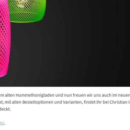
s im alten Hummelhonigladen und nun freuen wir uns auch im neuen
, mit allen Bestelloptionen und Varianten, findet ihr bei Christian
deckt.
om/
.