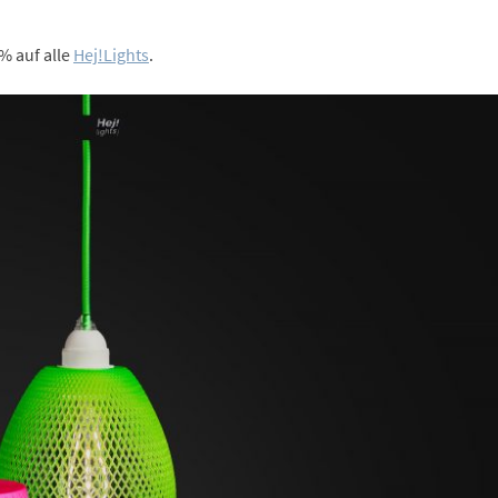
% auf alle
Hej!Lights
.