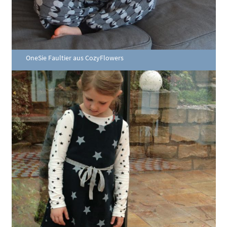
OneSie Faultier aus CozyFlowers