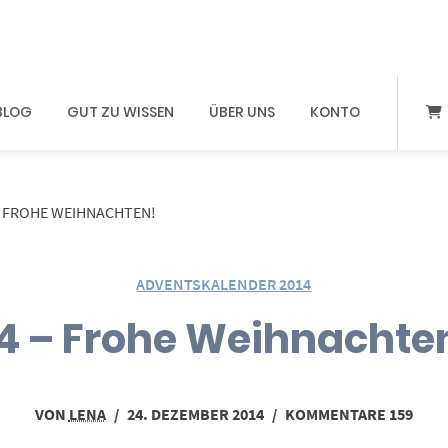
BLOG
GUT ZU WISSEN
ÜBER UNS
KONTO
– FROHE WEIHNACHTEN!
ADVENTSKALENDER 2014
4 – Frohe Weihnachte
VON
LENA
/
24. DEZEMBER 2014
/
KOMMENTARE 159