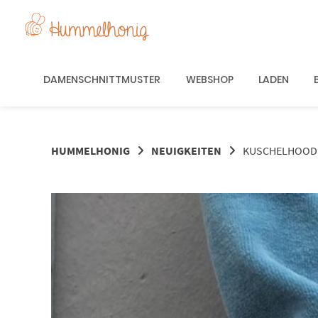
Springe
zum
Inhalt
DAMENSCHNITTMUSTER
WEBSHOP
LADEN
HUMMELHONIG
NEUIGKEITEN
KUSCHELHOODIE