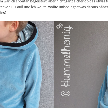
 war ich spontan begeistert, aber nicht ganz sicher ob das etwas 
ket von C. Pauli und ich wollte, wollte unbedingt etwas daraus nähen
bies?