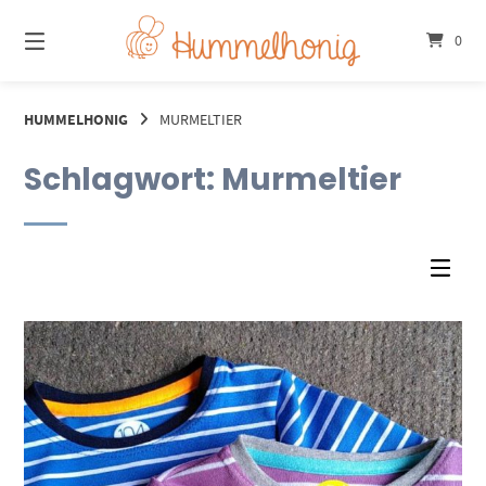
Springe
zum
0
Inhalt
HUMMELHONIG
MURMELTIER
Schlagwort:
Murmeltier