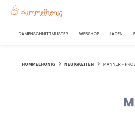
Springe
zum
Inhalt
DAMENSCHNITTMUSTER
WEBSHOP
LADEN
HUMMELHONIG
NEUIGKEITEN
MÄNNER – PRO
M