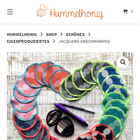
Springe
zum
0
Inhalt
HUMMELHONIG
SHOP
SCHÖNES
EIGENPRODUZIERTES
JACQUARD-ABSCHMINKPAD