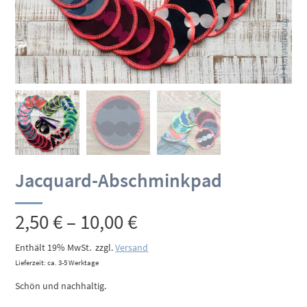
Jacquard-Abschminkpad
Preisspanne:
2,50
€
–
10,00
€
2,50 €
Enthält 19% MwSt.
zzgl.
Versand
Lieferzeit: ca. 3-5 Werktage
bis
Schön und nachhaltig.