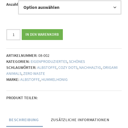
10,00 €
Anzahl
Jacquard-
IN DEN WARENKORB
Abschminkpad
Menge
ARTIKELNUMMER:
08-002
KATEGORIEN:
EIGENPRODUZIERTES
,
SCHÖNES
SCHLAGWÖRTER:
ALBSTOFFE
,
COZY DOTS
,
NACHHALTIG
,
ORIGAMI
ANIMALS
,
ZERO WASTE
MARKE:
ALBSTOFFE
,
HUMMELHONIG
PRODUKT TEILEN:
BESCHREIBUNG
ZUSÄTZLICHE INFORMATIONEN