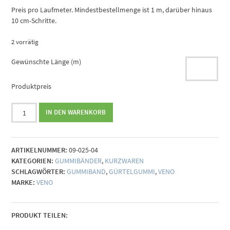
Preis pro Laufmeter. Mindestbestellmenge ist 1 m, darüber hinaus
10 cm-Schritte.
2 vorrätig
Gewünschte Länge (m)
Produktpreis
Gummiband
IN DEN WARENKORB
Streifen
beige-
schwarz
ARTIKELNUMMER:
09-025-04
kariert
KATEGORIEN:
GUMMIBÄNDER
,
KURZWAREN
4
SCHLAGWÖRTER:
GUMMIBAND
,
GÜRTELGUMMI
,
VENO
cm
MARKE:
VENO
Menge
PRODUKT TEILEN: