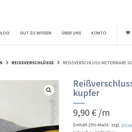
BLOG
GUT ZU WISSEN
ÜBER UNS
KONTO
N
REISSVERSCHLÜSSE
REISSVERSCHLUSS METERWARE SC
Reißverschlus
kupfer
9,90
€
/m
Enthält 19% MwSt.
zzgl.
Vers