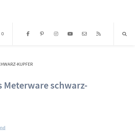
0
HWARZ-KUPFER
s Meterware schwarz-
and