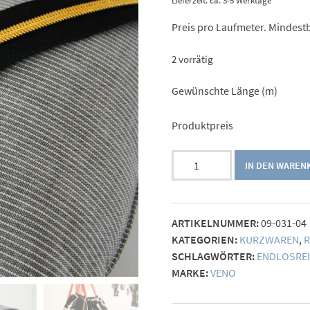
Lieferzeit: ca. 3-5 Werktage
Preis pro Laufmeter. Mindestb
2 vorrätig
Gewünschte Länge (m)
Produktpreis
Reißverschluss
IN DEN WAREN
Meterware
schwarz-
kupfer
ARTIKELNUMMER:
09-031-04
Menge
KATEGORIEN:
KURZWAREN
,
R
SCHLAGWÖRTER:
ENDLOSREI
MARKE:
VENO