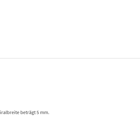
iralbreite beträgt 5 mm.