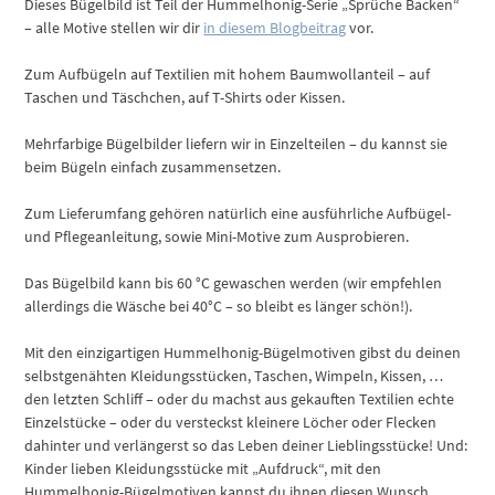
Dieses Bügelbild ist Teil der Hummelhonig-Serie „Sprüche Backen“
– alle Motive stellen wir dir
in diesem Blogbeitrag
vor.
Zum Aufbügeln auf Textilien mit hohem Baumwollanteil – auf
Taschen und Täschchen, auf T-Shirts oder Kissen.
Mehrfarbige Bügelbilder liefern wir in Einzelteilen – du kannst sie
beim Bügeln einfach zusammensetzen.
Zum Lieferumfang gehören natürlich eine ausführliche Aufbügel-
und Pflegeanleitung, sowie Mini-Motive zum Ausprobieren.
Das Bügelbild kann bis 60 °C gewaschen werden (wir empfehlen
allerdings die Wäsche bei 40°C – so bleibt es länger schön!).
Mit den einzigartigen Hummelhonig-Bügelmotiven gibst du deinen
selbstgenähten Kleidungsstücken, Taschen, Wimpeln, Kissen, …
den letzten Schliff – oder du machst aus gekauften Textilien echte
Einzelstücke – oder du versteckst kleinere Löcher oder Flecken
dahinter und verlängerst so das Leben deiner Lieblingsstücke! Und:
Kinder lieben Kleidungsstücke mit „Aufdruck“, mit den
Hummelhonig-Bügelmotiven kannst du ihnen diesen Wunsch