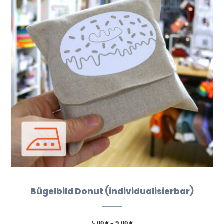
Bügelbild Donut (individualisierbar)
Preisspanne:
5,00
€
–
9,00
€