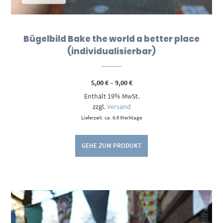
Bügelbild Bake the world a better place
(individualisierbar)
Preisspanne:
5,00
€
–
9,00
€
5,00 €
Enthält 19% MwSt.
bis
9,00 €
zzgl.
Versand
Lieferzeit: ca. 6-9 Werktage
GEHE ZUM PRODUKT