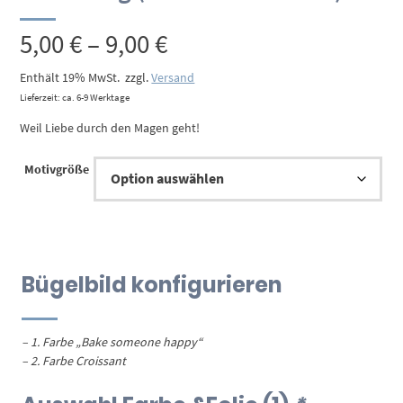
Preisspanne:
5,00
€
–
9,00
€
5,00 €
Enthält 19% MwSt.
zzgl.
Versand
Lieferzeit: ca. 6-9 Werktage
bis
Weil Liebe durch den Magen geht!
9,00 €
Motivgröße
Bügelbild konfigurieren
– 1. Farbe „Bake someone happy“
– 2. Farbe Croissant