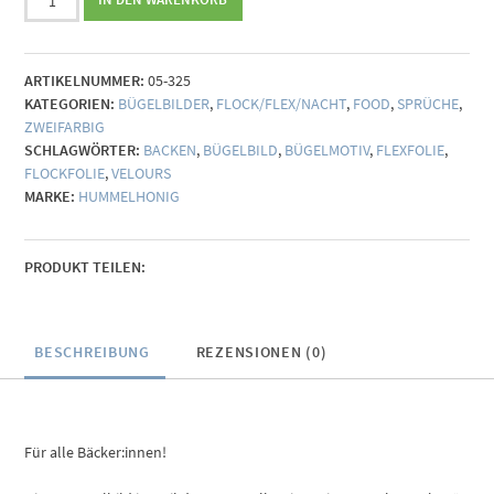
Bake
someone
happy
ARTIKELNUMMER:
05-325
zweifarbig
KATEGORIEN:
BÜGELBILDER
,
FLOCK/FLEX/NACHT
,
FOOD
,
SPRÜCHE
,
(individualisierbar)
ZWEIFARBIG
Menge
SCHLAGWÖRTER:
BACKEN
,
BÜGELBILD
,
BÜGELMOTIV
,
FLEXFOLIE
,
FLOCKFOLIE
,
VELOURS
MARKE:
HUMMELHONIG
PRODUKT TEILEN:
BESCHREIBUNG
REZENSIONEN (0)
Für alle Bäcker:innen!