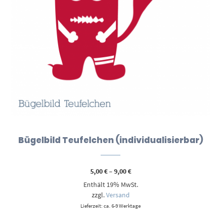
Bügelbild Teufelchen (individualisierbar)
Preisspanne:
5,00
€
–
9,00
€
5,00 €
Enthält 19% MwSt.
bis
9,00 €
zzgl.
Versand
Lieferzeit: ca. 6-9 Werktage