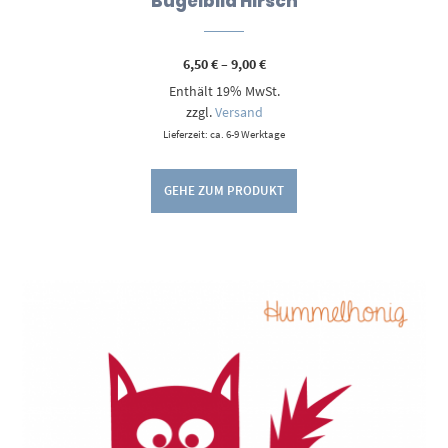
Bügelbild Hirsch
Preisspanne:
6,50
€
–
9,00
€
6,50 €
Enthält 19% MwSt.
bis
9,00 €
zzgl.
Versand
Lieferzeit: ca. 6-9 Werktage
GEHE ZUM PRODUKT