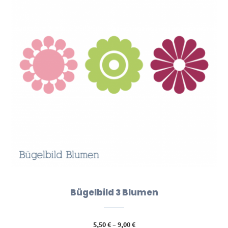
Bügelbild 3 Blumen
Preisspanne:
5,50
€
–
9,00
€