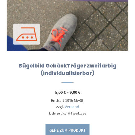
Bügelbild GebäckTräger zweifarbig
(individualisierbar)
Preisspanne:
5,00
€
–
9,00
€
5,00 €
Enthält 19% MwSt.
bis
9,00 €
zzgl.
Versand
Lieferzeit: ca. 6-9 Werktage
GEHE ZUM PRODUKT