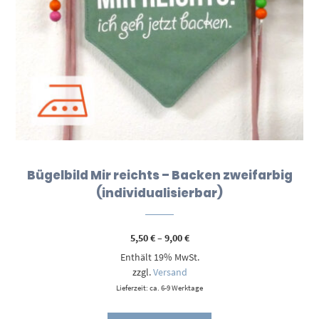
Bügelbild Mir reichts – Backen zweifarbig
(individualisierbar)
Preisspanne:
5,50
€
–
9,00
€
5,50 €
Enthält 19% MwSt.
bis
9,00 €
zzgl.
Versand
Lieferzeit: ca. 6-9 Werktage