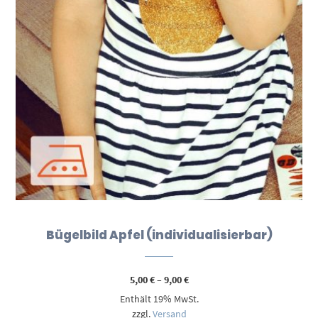
Bügelbild Apfel (individualisierbar)
Preisspanne:
5,00
€
–
9,00
€
5,00 €
Enthält 19% MwSt.
bis
9,00 €
zzgl.
Versand