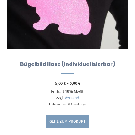
Bügelbild Hase (individualisierbar)
Preisspanne:
5,00
€
–
9,00
€
5,00 €
Enthält 19% MwSt.
bis
9,00 €
zzgl.
Versand
Lieferzeit: ca. 6-9 Werktage
GEHE ZUM PRODUKT