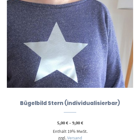
Bügelbild Stern (individualisierbar)
Preisspanne:
5,00
€
–
9,00
€
5,00 €
Enthält 19% MwSt.
bis
9,00 €
zzgl.
Versand