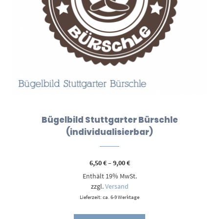
Bügelbild Stuttgarter Bürschle
(individualisierbar)
Preisspanne:
6,50
€
–
9,00
€
6,50 €
Enthält 19% MwSt.
bis
9,00 €
zzgl.
Versand
Lieferzeit: ca. 6-9 Werktage