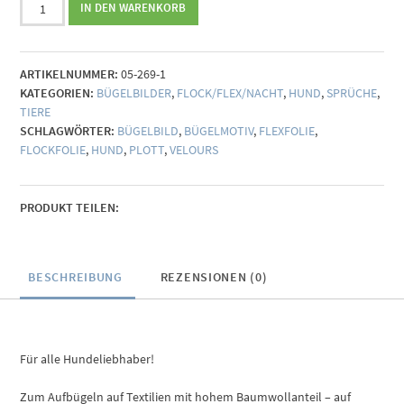
IN DEN WARENKORB
Dog
Dad
(individualisierbar)
ARTIKELNUMMER:
05-269-1
Menge
KATEGORIEN:
BÜGELBILDER
,
FLOCK/FLEX/NACHT
,
HUND
,
SPRÜCHE
,
TIERE
SCHLAGWÖRTER:
BÜGELBILD
,
BÜGELMOTIV
,
FLEXFOLIE
,
FLOCKFOLIE
,
HUND
,
PLOTT
,
VELOURS
PRODUKT TEILEN:
BESCHREIBUNG
REZENSIONEN (0)
Für alle Hundeliebhaber!
Zum Aufbügeln auf Textilien mit hohem Baumwollanteil – auf