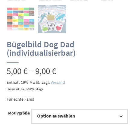
Bügelbild Dog Dad
(individualisierbar)
Preisspanne:
5,00
€
–
9,00
€
5,00 €
Enthält 19% MwSt.
zzgl.
Versand
Lieferzeit: ca. 6-9 Werktage
bis
Für echte Fans!
9,00 €
Motivgröße