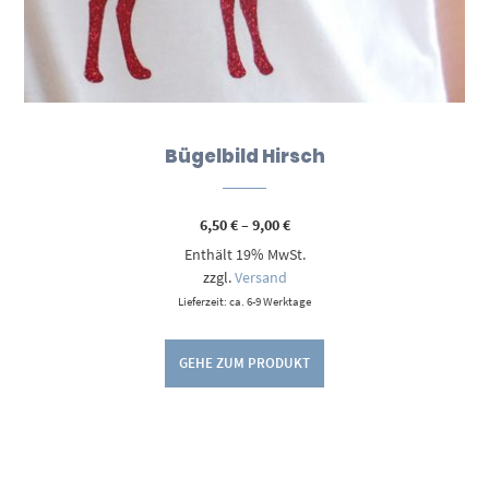
Bügelbild Hirsch
Preisspanne:
6,50
€
–
9,00
€
6,50 €
Enthält 19% MwSt.
bis
9,00 €
zzgl.
Versand
Lieferzeit: ca. 6-9 Werktage
GEHE ZUM PRODUKT