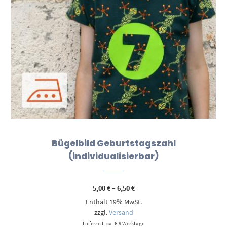
Bügelbild Geburtstagszahl
(individualisierbar)
Preisspanne:
5,00
€
–
6,50
€
5,00 €
Enthält 19% MwSt.
bis
6,50 €
zzgl.
Versand
Lieferzeit: ca. 6-9 Werktage