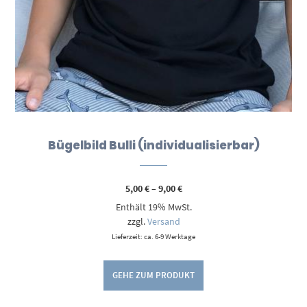
Bügelbild Bulli (individualisierbar)
Preisspanne:
5,00
€
–
9,00
€
5,00 €
Enthält 19% MwSt.
bis
9,00 €
zzgl.
Versand
Lieferzeit: ca. 6-9 Werktage
GEHE ZUM PRODUKT