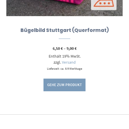
Bügelbild Stuttgart (Querformat)
Preisspanne:
6,50
€
–
9,00
€
6,50 €
Enthält 19% MwSt.
bis
9,00 €
zzgl.
Versand
Lieferzeit: ca. 6-9 Werktage
GEHE ZUM PRODUKT