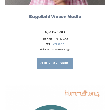
Bügelbild Wasen Mädle
Preisspanne:
6,50
€
–
9,00
€
6,50 €
Enthält 19% MwSt.
bis
9,00 €
zzgl.
Versand
Lieferzeit: ca. 6-9 Werktage
GEHE ZUM PRODUKT