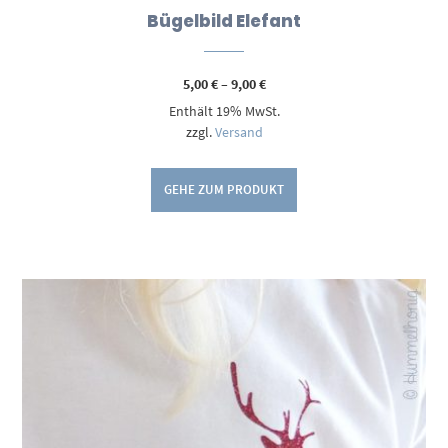
Bügelbild Elefant
Preisspanne:
5,00
€
–
9,00
€
5,00 €
Enthält 19% MwSt.
bis
9,00 €
zzgl.
Versand
GEHE ZUM PRODUKT