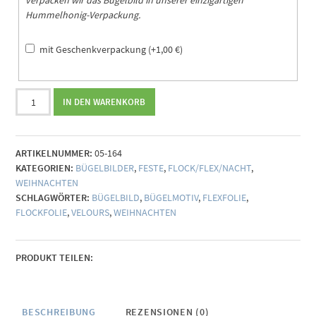
Hummelhonig-Verpackung.
mit Geschenkverpackung
(+
1,00
€
)
Bügelbild
IN DEN WARENKORB
joy
to
the
ARTIKELNUMMER:
05-164
world
KATEGORIEN:
BÜGELBILDER
,
FESTE
,
FLOCK/FLEX/NACHT
,
Menge
WEIHNACHTEN
SCHLAGWÖRTER:
BÜGELBILD
,
BÜGELMOTIV
,
FLEXFOLIE
,
FLOCKFOLIE
,
VELOURS
,
WEIHNACHTEN
PRODUKT TEILEN:
BESCHREIBUNG
REZENSIONEN (0)