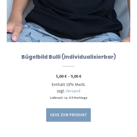
Bügelbild Bulli (individualisierbar)
Preisspanne:
5,00
€
–
9,00
€
5,00 €
Enthält 19% MwSt.
bis
9,00 €
zzgl.
Versand
Lieferzeit: ca. 6-9 Werktage
GEHE ZUM PRODUKT