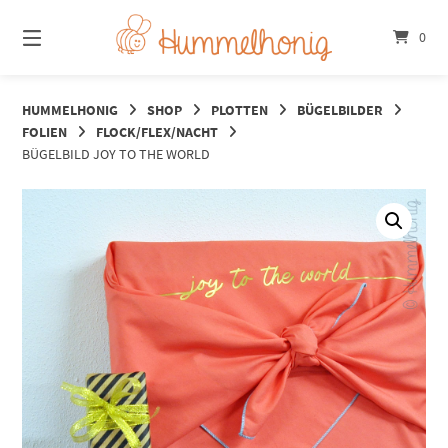
Springe
zum
0
Inhalt
HUMMELHONIG
SHOP
PLOTTEN
BÜGELBILDER
FOLIEN
FLOCK/FLEX/NACHT
BÜGELBILD JOY TO THE WORLD