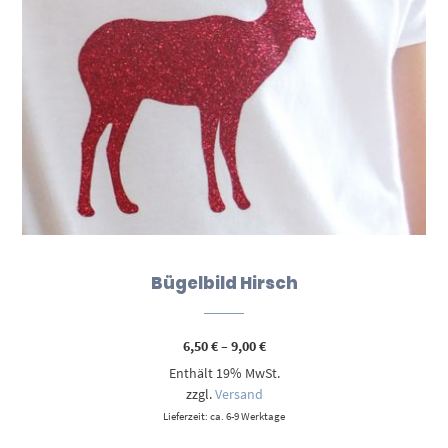
Bügelbild Hirsch
Preisspanne:
6,50
€
–
9,00
€
6,50 €
Enthält 19% MwSt.
bis
9,00 €
zzgl.
Versand
Lieferzeit: ca. 6-9 Werktage