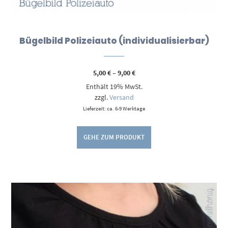
Bügelbild Polizeiauto (individualisierbar)
Preisspanne:
5,00
€
–
9,00
€
5,00 €
Enthält 19% MwSt.
bis
9,00 €
zzgl.
Versand
Lieferzeit: ca. 6-9 Werktage
GEHE ZUM PRODUKT