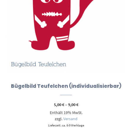
Bügelbild Teufelchen (individualisierbar)
Preisspanne:
5,00
€
–
9,00
€
5,00 €
Enthält 19% MwSt.
bis
9,00 €
zzgl.
Versand
Lieferzeit: ca. 6-9 Werktage