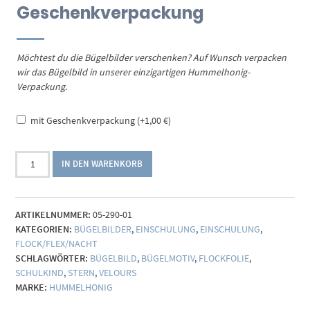
Geschenkverpackung
Möchtest du die Bügelbilder verschenken? Auf Wunsch verpacken
wir das Bügelbild in unserer einzigartigen Hummelhonig-
Verpackung.
mit Geschenkverpackung
(+
1,00
€
)
Bügelbild
IN DEN WARENKORB
Schulkind
Einhorn
2026
ARTIKELNUMMER:
05-290-01
Menge
KATEGORIEN:
BÜGELBILDER
,
EINSCHULUNG
,
EINSCHULUNG
,
FLOCK/FLEX/NACHT
SCHLAGWÖRTER:
BÜGELBILD
,
BÜGELMOTIV
,
FLOCKFOLIE
,
SCHULKIND
,
STERN
,
VELOURS
MARKE:
HUMMELHONIG