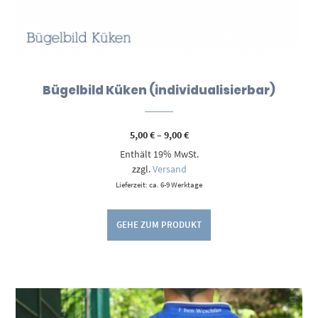
Bügelbild Küken (individualisierbar)
Preisspanne:
5,00
€
–
9,00
€
5,00 €
Enthält 19% MwSt.
bis
9,00 €
zzgl.
Versand
Lieferzeit: ca. 6-9 Werktage
GEHE ZUM PRODUKT