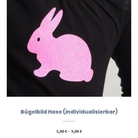
Bügelbild Hase (individualisierbar)
Preisspanne:
5,00
€
–
9,00
€
5,00 €