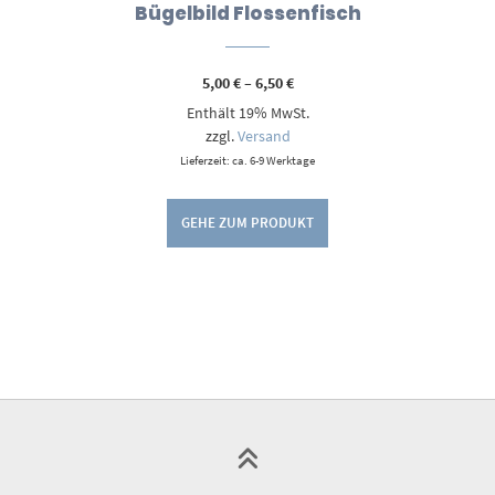
Bügelbild Flossenfisch
Preisspanne:
5,00
€
–
6,50
€
5,00 €
Enthält 19% MwSt.
bis
6,50 €
zzgl.
Versand
Lieferzeit: ca. 6-9 Werktage
GEHE ZUM PRODUKT