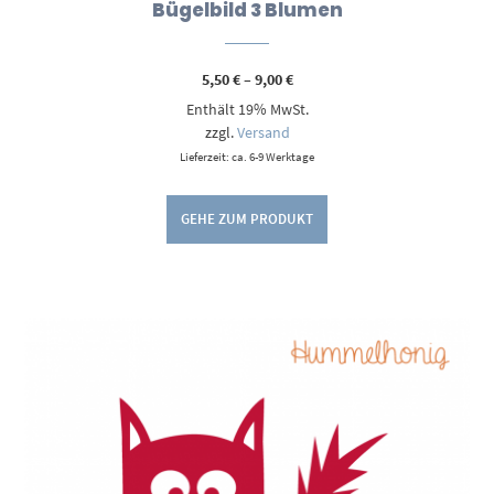
Bügelbild 3 Blumen
Preisspanne:
5,50
€
–
9,00
€
5,50 €
Enthält 19% MwSt.
bis
9,00 €
zzgl.
Versand
Lieferzeit: ca. 6-9 Werktage
GEHE ZUM PRODUKT