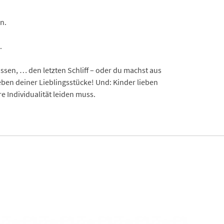
n.
.
sen, … den letzten Schliff – oder du machst aus
eben deiner Lieblingsstücke! Und: Kinder lieben
 Individualität leiden muss.