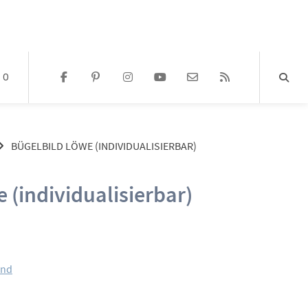
0
BÜGELBILD LÖWE (INDIVIDUALISIERBAR)
 (individualisierbar)
Preisspanne:
5,00 €
and
bis