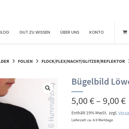
BLOG
GUT ZU WISSEN
ÜBER UNS
KONTO
LDER
FOLIEN
FLOCK/FLEX/NACHT/GLITZER/REFLEKTOR
Bügelbild Löwe
5,00
€
–
9,00
€
Enthält 19% MwSt.
zzgl.
Vers
Lieferzeit: ca. 6-9 Werktage