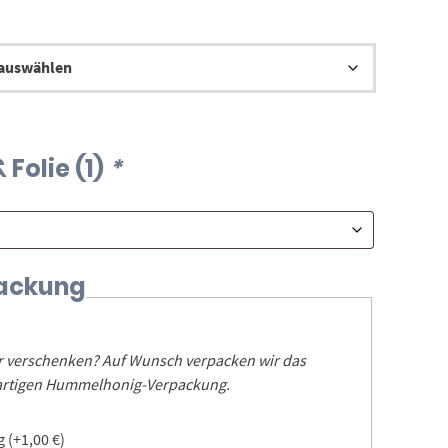
9,00 €
Folie (1)
*
ackung
er verschenken? Auf Wunsch verpacken wir das
igartigen Hummelhonig-Verpackung.
ng
(+
1,00
€
)