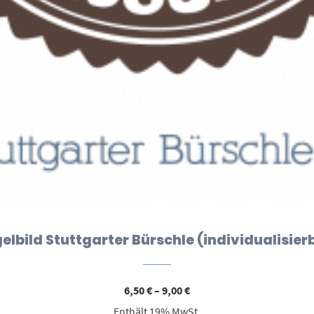
elbild Stuttgarter Bürschle (individualisier
Preisspanne:
6,50
€
–
9,00
€
6,50 €
Enthält 19% MwSt.
bis