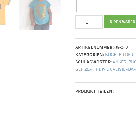
Bügelbild
IN DEN WARE
Löwe
(individualisierbar)
Menge
ARTIKELNUMMER:
05-062
KATEGORIEN:
BÜGELBILDER
,
SCHLAGWÖRTER:
ANKER
,
BÜ
GLITZER
,
INDIVIDUALISIERBA
PRODUKT TEILEN: