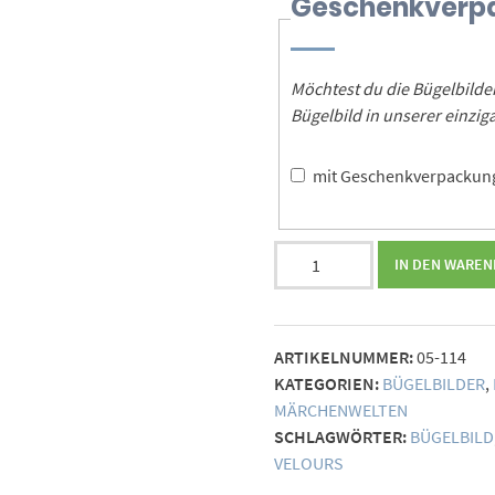
Geschenkverp
Möchtest du die Bügelbild
Bügelbild in unserer einz
mit Geschenkverpacku
Bügelbild
IN DEN WARE
Ritterschild
(individualisierbar)
Menge
ARTIKELNUMMER:
05-114
KATEGORIEN:
BÜGELBILDER
,
MÄRCHENWELTEN
SCHLAGWÖRTER:
BÜGELBILD
VELOURS