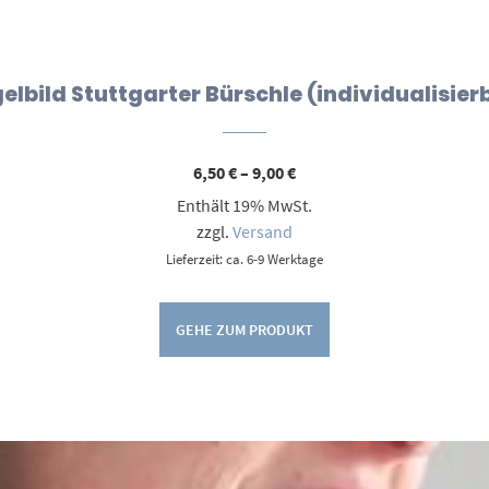
elbild Stuttgarter Bürschle (individualisier
Preisspanne:
6,50
€
–
9,00
€
6,50 €
Enthält 19% MwSt.
bis
9,00 €
zzgl.
Versand
Lieferzeit: ca. 6-9 Werktage
GEHE ZUM PRODUKT