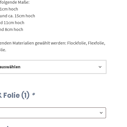
t folgende Maße:
21cm hoch
9,00 €
 und ca. 15cm hoch
und 11cm hoch
und 8cm hoch
enden Materialien gewählt werden: Flockfolie, Flexfolie,
lie.
Folie (1)
*