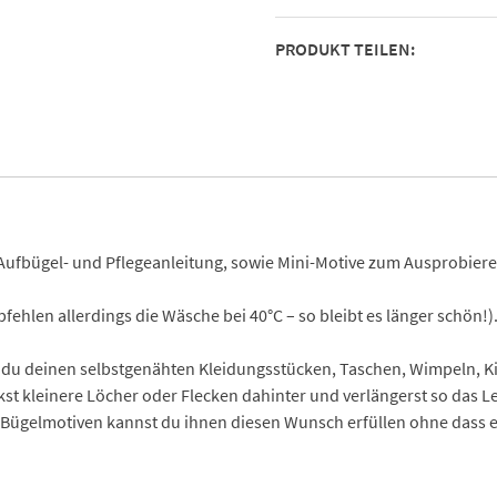
PRODUKT TEILEN:
Aufbügel- und Pflegeanleitung, sowie Mini-Motive zum Ausprobiere
ehlen allerdings die Wäsche bei 40°C – so bleibt es länger schön!)
du deinen selbstgenähten Kleidungsstücken, Taschen, Wimpeln, Kis
ckst kleinere Löcher oder Flecken dahinter und verlängerst so das L
ügelmotiven kannst du ihnen diesen Wunsch erfüllen ohne dass eur