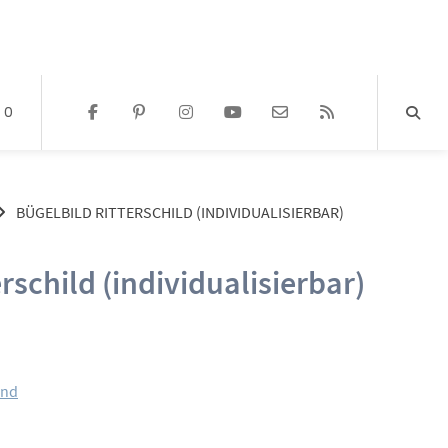
0
BÜGELBILD RITTERSCHILD (INDIVIDUALISIERBAR)
rschild (individualisierbar)
Preisspanne:
5,00 €
and
bis