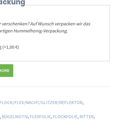
ackung
er verschenken? Auf Wunsch verpacken wir das
igartigen Hummelhonig-Verpackung.
ng
(+
1,00
€
)
NKORB
FLOCK/FLEX/NACHT/GLITZER/REFLEKTOR
,
,
BÜGELMOTIV
,
FLEXFOLIE
,
FLOCKFOLIE
,
RITTER
,