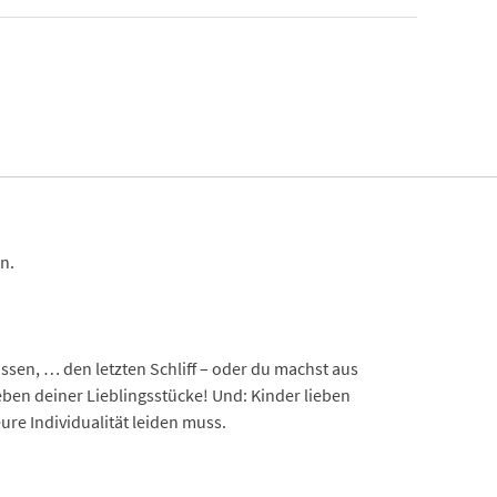
n.
.
sen, … den letzten Schliff – oder du machst aus
eben deiner Lieblingsstücke! Und: Kinder lieben
e Individualität leiden muss.