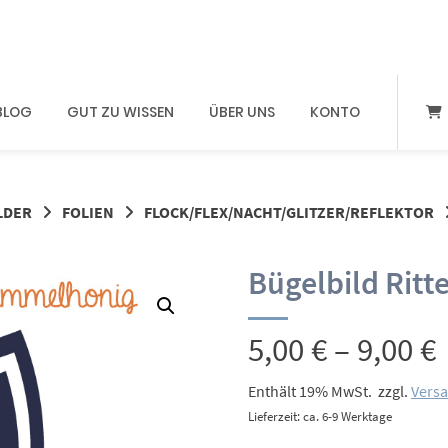
BLOG
GUT ZU WISSEN
ÜBER UNS
KONTO
LDER
FOLIEN
FLOCK/FLEX/NACHT/GLITZER/REFLEKTOR
Bügelbild Ritte
5,00
€
–
9,00
€
Enthält 19% MwSt.
zzgl.
Vers
Lieferzeit: ca. 6-9 Werktage